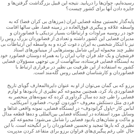
رسیده‌ایم، جوان‌ها را دریابید. نتیجه این قبیل بزرگداشت گرفتن‌ها و
جایزه دادن آنها برای کشور چیست؟
پایه‌گذار نخستین مجله فضایی ایران (مرزهای بی کران فضا) که به
واسطه علاقه و پیگیری فوق‌العاده در زمینه فضا، طی سالها اقامت
خود در روسیه مراودات و ارتباطات بسیار نزدیکی با فضانوردان و
مدیران فضایی این کشور داشته و تعدادی از فضانوردان بزرگ روس را
نیز با ابتکار شخصی به ایران دعوت کرده و به واسطه این ارتباطات بی
نظیر چند محموله ایرانی شامل پوسترهایی از مینیاتورهای استاد
فرشچیان و یک جلد قرآن چاپ ایران را به همراه دوستان فضانورد خود
به ایستگاه فضایی فرستاده، سالهاست از بی توجهی مسؤولان فضایی
کشور به استفاده از این ظرفیت بی نظیر در برقراری ارتباط با
فضانوردان و کارشناسان فضایی روس گله‌مند است.
برزو که بی گمان می‌توان از او به عنوان دایرةالمعارف گویای تاریخ
فضانوردی یاد کرد، همچنین مجموعه کم نظیری از یادبودها و لوازم
فضایی را طی چند ده سال گردآوری کرده که نمونه‌های منحصر به
فردی مثل دستکش معروف «گوردون کوپ»، فضانورد آمریکایی،
لباس کار «پاول گرانودوف» در ایستگاه فضایی، نمونه واقعی غذاها و
وسایل مورد استفاده در ایستگاه فضایی بین‌المللی و ده‌ها قطعه مدال
و ماکت و نشان‌های یادبود فضایی را شامل می‌شود؛ مجموعه کم
نظیری که بارها تمجید و تحسین فضانوردان را بر انگیخته است. با این
حال علی رغم پیگیری‌های فراوان برزو برای متقاعد کردن مدیریت