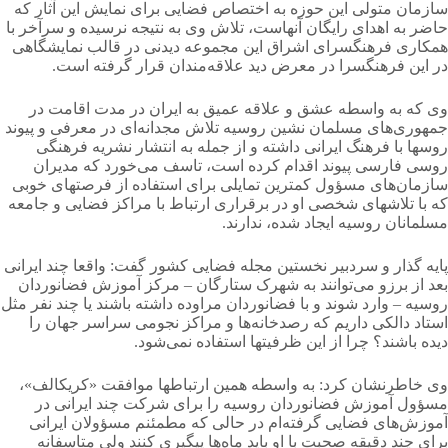
سازمان متولی این حوزه به اختصاص فضایی برای نمایش این آثار که
حاضر به اهدای رایگان آنهاست، تلاش وی به نتیجه نرسیده و سرآخر با
همکاری فرهنگسرای اشراق این مجموعه دیدنی در قالب نمایشگاهی
در این فرهنگسرا در معرض دید علاقه‌مندان قرار گرفته است.
وی که به واسطه عشق و علاقه عمیق به ایران در مدت اقامت در
جمهوری‌های مسلمان نشین روسیه تلاش مجدانه‌ای در معرفی و پیوند
روسها با فرهنگ ایرانی داشته و از جمله به انتشار نشریه فرهنگی
روسی فارسی پیوند اقدام کرده است، تاسف می‌خورد که مدیران
سازمان‌های مسؤول کمترین تمایلی برای استفاده از فرصتهای خوبی
که با تلاشهای شخصی او در برقراری ارتباط با مراکز فضایی و جامعه
مسلمانان روسیه ایجاد شده، ندارند.
پایه گذار و سردبیر نخستین مجله فضایی کشور گفت: واقعا چند ایرانی
بعد از برزو می‌توانند به شهرک ستارگان – مرکز آموزش فضانوردان
روسیه – وارد شوند و با فضانوردان مراوده داشته باشند یا چند نفر مثل
استاد دالکی داریم که رصدخانه‌ها و مراکز نجومی سراسر جهان را
دیده باشند؟ چرا از این ظرفیتها استفاده نمی‌شود.
وی خاطرنشان کرد: به واسطه همین ارتباطها موافقت «کریکالف»،
مسؤول آموزش فضانوردان روسیه را برای شرکت چند ایرانی در
آموزش‌های فضایی گرفته‌ام در حالی که مطمئنم مسؤولان ایرانی
برای چند دقیقه صحبت با او باید ماه‌ها پیگیری کنند ولی متاسفانه