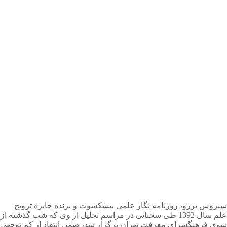
سیروس برزو، روزنامه نگار علمی پیشکسوت و برنده جایزه ترویج
علم سال 1392 طی سخنانی در مراسم تجلیل از وی که شب گذشته از
سوی فرهنگسرای معرفت تهران برگزار شد، ضمن انتقاد از کم توجهی