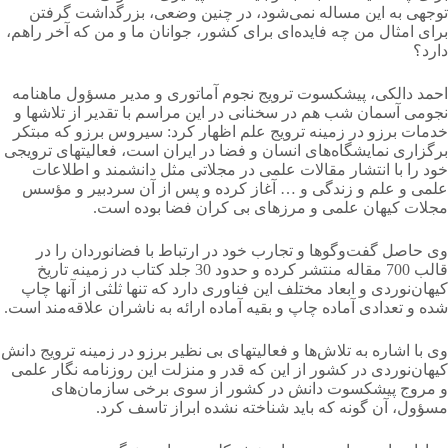
توجهی به این مساله نمی‌شود، در چنین وضعی، بزرگداشت گرفتن
برای امثال من چه فایده‌ای برای کشور، جوانان ما و من که آخر راهم،
دارد؟
احمد دالکی، پیشکسوت ترویج نجوم آماتوری و مدیر مسؤول ماهنامه
نجومی آسمان شب هم در سخنانی در این مراسم با تقدیر از تلاشها و
خدمات برزو در زمینه ترویج علم اظهار کرد: سیروس برزو که مبتکر
برگزاری نمایشگاه‌های انسان و فضا در ایران است، فعالیتهای ترویجی
خود را با انتشار مقالات علمی در مجلاتی مثل دانشمند و اطلاعات
علمی و علم و زندگی و … آغاز کرده و پس از آن سردبیر و مؤسس
مجلات کیهان علمی و مرزهای بی کران فضا بوده است.
وی حاصل گفت‌وگوها و تجارب خود در ارتباط با فضانوردان را در
قالب 700 مقاله منتشر کرده و حدود 30 جلد کتاب در زمینه تاریخ
کیهان‌نوردی و ابعاد مختلف این فناوری دارد که تنها ثلثی از آنها چاپ
شده و تعدادی آماده چاپ و بقیه آماده ارائه به ناشران علاقه‌مند است.
وی با اشاره به تلاش‌ها و فعالیتهای بی نظیر برزو در زمینه ترویج دانش
کیهان‌نوردی در کشور از این که قدر و منزلت این روزنامه نگار علمی
و مروج پیشکسوت دانش در کشور از سوی برخی سازمان‌های
مسؤول، آن گونه که باید شناخته نشده ابراز تاسف کرد.