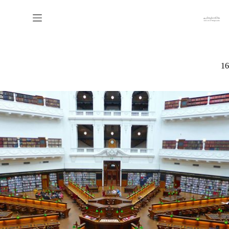
رش
ه
حتوا
16