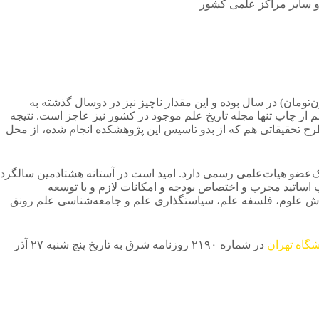
 اهداف بزرگ بودجه‌ای که دانشگاه تهران به پژوهشکده تاریخ علم تاکنون اختصاص داده است، حداکثر 300میلیون‌ریال (30میلیون‌تومان) در سال بوده و این مقدار ناچیز نیز در دوسال گذشته به
م از چاپ تنها مجله تاریخ علم موجود در کشور نیز عاجز است. نتیجه
ح تحقیقاتی هم که از بدو تاسیس این پژوهشکده انجام شده، از محل
یک‌عضو هیات‌علمی رسمی دارد. امید است در آستانه هشتادمین سالگرد
 جذب اساتید مجرب و اختصاص بودجه و امکانات لازم و با توسعه
وزش علوم، فلسفه علم، سیاستگذاری علم و جامعه‌شناسی علم رونق
شگاه تهران
در شماره ۲۱۹۰ روزنامه شرق به تاریخ پنج شنبه ۲۷ آذر