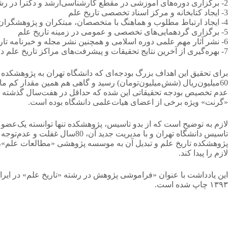
2- برگزاری دوره‌های آموزشی در مقطع کارشناسی‌ارشد و دکترا در رشته تاریخ علم به منظور تامین نیروی انسانی متخصص برای دانشگاه‌ها و سایر مراکز علمی کشور
3- ایجاد کتابخانه و مرکز اسناد تخصصی تاریخ علم
4- ایجاد ارتباط مطلوب و هماهنگ با متخصصان، مبتکران و پژوهشگران ایرانی و خارجی
5- برگزاری گردهمایی‌های تخصصی و عمومی در زمینه تاریخ علم
6- نشر آثار مهم علمی دوره اسلامی و همچنین نشر مجله و خبرنامه تاریخ علم
7- بهره‌گیری از آخرین نتایج تحقیقات و پیشرفت‌های مراکز تاریخ علم در کلیه مراحل پژوهشی
60میلیون‌ریال (شش‌میلیون‌تومان) رسید و گاهی هم همین مقدار کم ما
عدم تخصیص بودجه تحقیقاتی این شده که حداقل در هفت‌سال گذشته هیچ 
«گرنت» ویژه برخی از اعضای هیات‌علمی دانشگاه بوده است.
لازم به توضیح است که از بدو تاسیس، پژوهشکده تنها توانسته یک‌عض
تاسیس دانشگاه تهران و با مدیریت جدید آن، 80سال غفلت و عدم‌توجه به «
پژوهشکده تاریخ علم و تبدیل آن به موسسه پژوهشی «مطالعات علم»، 
لازم را پیدا کند.
این یادداشت با عنوان «فراموشی پژوهش در رشته «تاریخ علم» در ایر
۱۳۹۳ چاپ شده است.