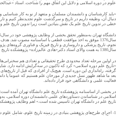
علوم در دوره اسلامی و دلایل این اتفاق مهم را شناخت. استاد «عب
«باید کارشناسان و دانشمندان مسلمان و متعهد از نو به کار شناسایی و ت
دنبال آن، وظیفه داریم در تاریخ و سرگذشت علوم تجدیدنظر کنیم و تا
خطی در تدوین تاریخ علم یک نقش بنیادین است زیرا تدوین تاریخ علم 
سال1376 موفق به اخذ موافقت قطعی با اساسنامه مصوب شد. ه
سال1380 به همت والای استاد دکتر«هادی عالم‌زاده» پژوهشکده تاریخ علم حرکت‌هایی را در هر دوزمینه پژوهش و آموزش تاریخ علم آغاز کرد.
«تاریخ علم دوره اسلامی» کرد که تاکنون در سه‌گرایش ادامه دارد. شا
گرفته، راه‌اندازی این دوره است. هیچ‌یک از افرادی که قبل از تاریخ‌های 
بعد ما شاهد ظهور نسل جدیدی از مورخان علم هستیم که عموما یا دانش‌
فعالیت علمی و دانشگاهی خود قرار داده‌اند.
در بخشی از اساسنامه پژوهشکده تاریخ علم دانشگاه تهران آمده است:
اسلامی در شناساندن دستاوردهای علمی دانشمندان دوره اسلامی، به‌ویژ
تاریخ علم در دانشگاه تهران تاسیس شده است.» اهم وظایف پژوهشکده 
1- اجرای طرح‌های پژوهشی بنیادی در زمینه تاریخ علوم، شامل علوم دقیق (ریاضیات، نجوم، فیزیک و فناوری) و علوم طبیعی (پزشکی، داروشناسی، زیست‌شناسی و کانی‌شناسی)