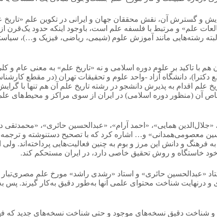
 و گسترش آن، نقش محققان جهان و ایرانی در تکوین علم «تاریخ علم» و
طالعات علم» و مرتبط با فلسفه علم است، باوجود اینکه حدود یک‌قرن ا
. البته رشته‌هایی مانند آموزش علوم (شیمی، ریاضی، فیزیک و…)، سیا
د آن هم با تاکید بر علوم دوره اسلامی و نه «تاریخ علم» به معنی عام و 
دکترا)، دانشگاه آزاد -واحد علوم و تحقیقات تهران (در مقطع کارشنا
لم اقدام به پذیرش دانشجو در رشته تاریخ علم آن هم تنها با گرایش 
خاص آن (منظور دوره اسلامی) در ایران از سوی مراکز و محیط‌های ع
 «جلال‌الدین همایی»، «احمد آرام»، «عبدالحسین حائری»، «محمدتقی 
معصومی‌همدانی» و… اشاره کرد که با تصحیح دستنوشته و ترجمه برخی 
 فرهنگ و دانش این مرز و بوم به چنین فعالیت‌هایی پرداخته‌اند. ولی ای
 خود خاستگاه و روش تحقیق خاصی دارد، در ایران مستحکم کند.
تاد «عبدالحسین حائری» و استاد «رشدی راشد» مورخ علم مصری‌تبار 
 درنهایت شناخت محتوای علمی آنها به‌طور دقیق به‌کار گیرند. پس به
ی و شناخت دقیق نسخه‌های موجود و حتی شناخت نسخه‌های جدید که فهر