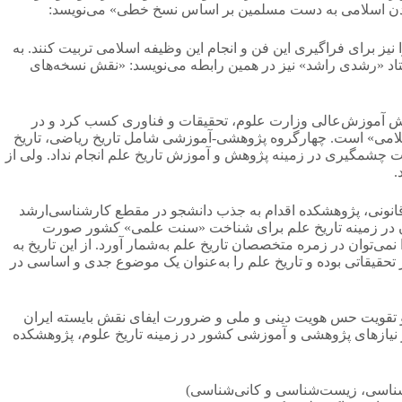
 تمدن اسلامی به دست مسلمین بر اساس نسخ خطی» می‌نویسد:
 نیز برای فراگیری این فن و انجام این وظیفه اسلامی تربیت کنند. به
ستاد «رشدی راشد» نیز در همین رابطه می‌نویسد: «نقش نسخه‌های
شکده تاریخ علم را از شورای گسترش آموزش‌عالی وزارت علوم، تحقیقات و فناوری کسب کرد و در
اسلامی» است. چهارگروه پژوهشی-آموزشی شامل تاریخ ریاضی، تاریخ
سازی و تاریخ فیزیک و فناوری گروه‌های پژوهشکده هستند. این پژوهشکده بعد از شکل‌گیری تا سال1380 هیچ فعالیت چشمگیری در زمینه پژوهش و آموزش تاریخ علم انجام نداد. ولی از
و تعدادی هم سخنرانی‌های تخصصی تعریف و در دومین مرحله از سال1384 بعد از طی مراحل قانونی، پژوهشکده اقدام به جذب دانشجو در مقطع کارشناسی‌ارشد
ایران در زمینه تاریخ علم برای شناخت «سنت علمی» کشور صورت
ا نمی‌توان در زمره متخصصان تاریخ علم به‌شمار آورد. از این تاریخ به
تحقیقاتی بوده و تاریخ علم را به‌عنوان یک موضوع جدی و اساسی در
 و تقویت حس هویت دینی و ملی و ضرورت ایفای نقش بایسته ایران
از نیازهای پژوهشی و آموزشی کشور در زمینه تاریخ علوم، پژوهشکده