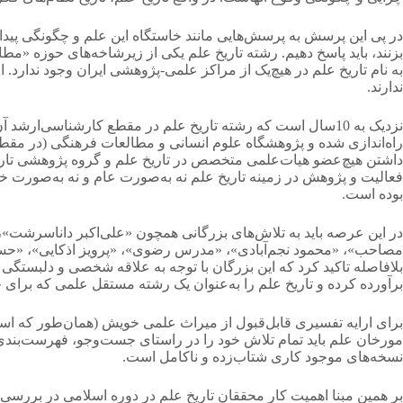
در پی این پرسش به پرسش‌هایی مانند خاستگاه این علم و چگونگی پیدایش
بزنند، باید پاسخ دهیم. رشته تاریخ علم یکی از زیرشاخه‌های حوزه «م
به نام تاریخ علم در هیچ‌یک از مراکز علمی-پژوهشی ایران وجود ندارد
ندارند.
نزدیک به 10سال است که رشته تاریخ علم در مقطع کارشناسی‌ارش
راه‌اندازی شده و پژوهشگاه علوم انسانی و مطالعات فرهنگی (در مقطع 
داشتن هیچ‌عضو هیات‌علمی متخصص در تاریخ علم و گروه پژوهشی تاریخ ع
فعالیت و پژوهش در زمینه تاریخ علم نه به‌صورت عام و نه به‌صورت 
بوده است.
در این عرصه باید به تلاش‌های بزرگانی همچون «علی‌اکبر داناسرشت»،
مصاحب»، «محمود نجم‌آبادی»، «مدرس رضوی»، «پرویز اذکایی»، «حسین 
بلافاصله تاکید کرد که این بزرگان با توجه به علاقه شخصی و دلبستگی به
برآورده کرده و تاریخ علم را به‌عنوان یک رشته مستقل علمی که برای
برای ارایه تفسیری قابل‌قبول از میراث علمی خویش (همان‌طور که اس
مورخان علم باید تمام تلاش خود را در راستای جست‌وجو، فهرست‌بندی و
نسخه‌های موجود ‌کاری شتاب‌زده و ناکامل است.
بر همین مبنا اهمیت کار محققان تاریخ علم در دوره اسلامی در بررس