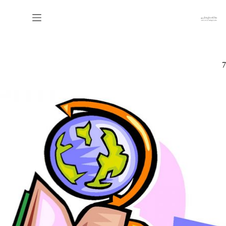
رش
ه
حتوا
7