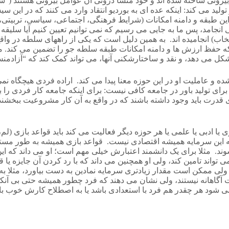
ه با درونی کردن عوامل بیرونی ساخته شده اند و خود منشا درونی آن عوامل بیرون
لید می کند: اینکه عده ای به بوردیو انتقاد وارد می کنند که در این 
ن طبقه و دامنه امکانات (شرایط فرهنگی، اجتماعی، سیاسی، تربیتی،
ی انجامد، پس ما به جایی می رسیم که نمی توانیم تعیین کنیم آیا سلیق
یا انتخاب) انجامیده اند. به همین دلیل است که یکی از راههای سلطه 
د که حفظ ارزش ها و دامنه امکانات طبقه سلطه جو را تضمین می کند.
کل می دهد، و نقد و ساختارشکنی آنها، می تواند کمک کند که “آزادمنش
ده و عاملیت او در این حوزه معنا پیدا می کند. اراده فردی هیچگاه نمی
 برای تولید باور در جامعه کافی نیست: برای اینکه جامعه کار فردی را
قدرت باید وجود داشته باشند که در واقع به آن کار مشروعیت ببخشند، ح
ه این سرمایه همیشه اقتصادی نیست. قواعد بازی همیشه به طور مستقی
وند. مثلا برای یک دانشمند اعتبارش خیلی مهم است؛ او می داند که ای
ی تواند تامین کند، ولی او همچنین می داند که با رد کردن آن جایزه ی
ولی ممکن است مقدار زیادتری سرمایه نمادین به دست بیاورد، مثلا 
قات آگاهانه نیستند، ولی نشان می دهند که فرد چطور همیشه حتی بی آ
شود هر چقدر هم فرد با استعدادی باشد یا به اصطلاح کارش خوب با