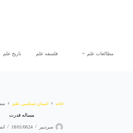
رش
ه
حتوا
مطالعات علم
فلسفه علم
تاریخ علم
خانه
انسان شناسی علم
مس
مساله قدرت
سردبیر
18/01/0624
ان