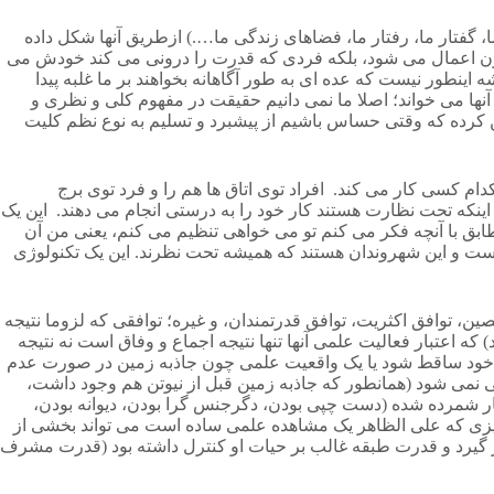
گفتار ما، رفتار ما، فضاهای زندگی ما….) ازطریق آنها شکل داده
بیرون اعمال می شود، بلکه فردی که قدرت را درونی می کند خودش می
ی ندارد، یعنی همیشه اینطور نیست که عده ای به طور آگاهانه بخواهند بر ما غلبه پیدا
نها می خواند؛ اصلا ما نمی دانیم حقیقت در مفهوم کلی و نظری و
 کرده که وقتی حساس باشیم از پیشبرد و تسلیم به نوع نظم کلیت
ه توی هر کدام کسی کار می کند. افراد توی اتاق ها هم را و فرد توی برج
اینکه تحت نظارت هستند کار خود را به درستی انجام می دهند. این یک
طابق با آنچه فکر می کنم تو می خواهی تنظیم می کنم، یعنی من آن
ست و این شهروندان هستند که همیشه تحت نظرند. این یک تکنولوژی
ار (norm) از طریق توافق حاصل می شود: توافق متخصصین، توافق اکثریت، توافق قدرتمندان، و غیره؛ توافقی که لزوما نتیجه
که اعتبار فعالیت علمی آنها تنها نتیجه اجماع و وفاق است نه نتیجه
 عموم یا متخصصان از ماهیت هنری خود ساقط شود یا یک واقعیت علمی چون جاذبه زمین در صورت عدم
اعی نمی شود (همانطور که جاذبه زمین قبل از نیوتن هم وجود داشت،
ار شمرده شده (دست چپی بودن، دگرجنس گرا بودن، دیوانه بودن،
زی که علی الظاهر یک مشاهده علمی ساده است می تواند بخشی از
رار گیرد و قدرت طبقه غالب بر حیات او کنترل داشته بود (قدرت مشرف