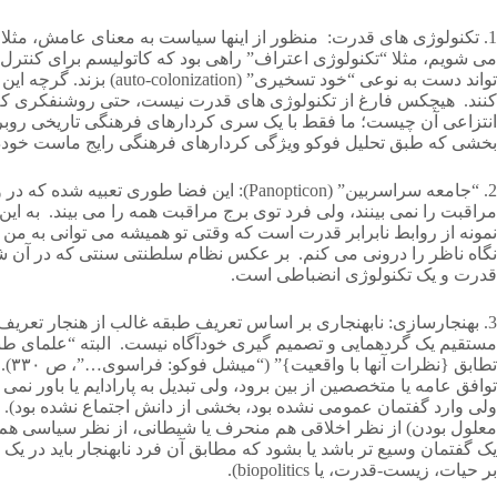
1. تکنولوژی های قدرت: منظور از اینها سیاست به معنای عامش، مثلا
می شویم، مثلا “تکنولوژی اعتراف” راهی بود که کاتولیسم برای کنتر
تواند دست به نوعی “خو
کنند. هیچکس فارغ از تکنولوژی های قدرت نیست، حتی روشنفکری که ادع
انتزاعی آن چیست؛ ما فقط با یک سری کردارهای فرهنگی تاریخی روبرو
بخشی که طبق تحلیل فوکو ویژگی کردارهای فرهنگی رایج ماست خوددار
2. “جامعه سراسربین” (Panopticon): این ف
مراقبت را نمی بینند، ولی فرد توی برج مراقبت همه را می بیند. به ا
نمونه از روابط نابرابر قدرت است که وقتی تو همیشه می توانی به من 
نگاه ناظر را درونی می کنم. بر عکس نظام سلطنتی سنتی که در آن شخ
قدرت و یک تکنولوژی انضباطی است.
مستقیم یک گردهمایی و تصمیم گیری خودآگاه نیست. البته “علمای طبیعی ب
تط
توافق عامه یا متخصصین از بین برود، ولی تبدیل به پارادایم یا باور 
ولی وارد گفتمان عمومی نشده بود، بخشی از دانش اجتماع نشده بود).
معلول بودن) از نظر اخلاقی هم منحرف یا شیطانی، از نظر سیاسی ه
یک گفتمان وسیع تر باشد یا بشود که مطابق آن فرد نابهنجار باید در 
بر حیات، زیست-قدرت، یا biopolitics).