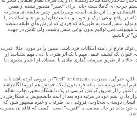
ی هستند (“ساختار ساختاریافته ساختاردهنده”) (از یک طرف نظام طبقاتی منجر به
سیستم چرخه ای کاملا بسته جایی برای “تغییر” متصور نشده از همین
 اقتصادی، و…) این طبقه است، ولی داشتن چنین سلیقه ای منجر به
ه (که در واقع نوعی درک از خوب و بد است) آن ارزش ها و امکانات را
در واقع تولید منش است به طوریکه که فردی که ارزش های طبقه سلطه
 ما هیچوقت نمی توانیم بدون نوعی منش باشیم، ولی تلاش در جهت
” تر باشیم.
 تواند فارغ از دامنه امکانات فرد باشد. همین را در مورد، مثلا، قدرت
 به عنوان یک کشف علمی مهم یا یک اثر هنری یا ادبی مهم بشناسد (و
الا یا از طریق سرمایه گذاری مادی یا استفاده از اعتبار معنوی، یا
3. سرمایه: هیچ چیز از بحث سرمایه جدا نیست. فردی که در حوزه هنری یا ادبی یا علمی یا هر حوزه دیگر فعالیت می کند باید قواعد بازی (لم، قلق، خبرگی، بصیرت، feel” for the game”) را درونی کرده باشد تا به
م آموختنی نیستند، بلکه فرد بدون اینکه خودش هم لزوما آگاه باشد
ن اعتبار را از طریق گرفتن کرسی در یک دانشگاه معتبر، چاپ مقاله
ا قرار دادن اسم خود در مرتبه دوم بعد از اسم دانشجویش یا همکارش در
به انسان دوستی، سخاوت، فروتنی، بی طرفی، و غیره مشهور شود که
نکه خود بداند در حال معامله با “قدرت” است. کسی که فاقد آن بصیرت
شد.