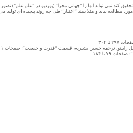
یق کند نمی تواند آنها را “جهانی مجزا” (بوردیو در “علم علم”) تصور 
رد مطالعه بیابد و مثلا ببیند “اعتبار” طی چه روند پیچیده ای تولید م
 تا ۳۰۴
بینو، ترجمه حسین بشیریه، قسمت “قدرت و حقیقت”: صفحات ۳۱۱ تا ۳۳۷
ت ۷۹ تا ۱۸۴