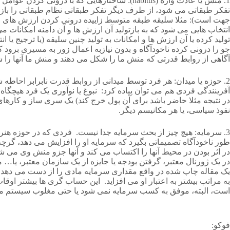
1. منش یا عادت واره (habitus): ساختارهایی ک
تفکر طبقاتی می شود، از طرف دیگر تفکر طبقاتی نظام طبقاتی را باز تو
جهت است): مثلا سلیقه طبقه متوسط زاییده درونی کردن ارزش های ای
انتخاب هایی می شود که به بازتولید آن ارزش ها و آن دامنه امکانات م
تولید کرده یا آن ارزش ها و امکانات به تولید چنین سلیقه (یا ترجیج 
جو را درونی کرده ناخودآگاه و بدون نیازبه اعمال زور به مسیری برو
آگاهی از روابط قدرتی که منش ما را شکل می دهند و منش ما آنها را ش
2. حوزه یا میدان: هر فرد توسط میدانی از روابط قدرت نابرابر احاطه ش
آفرینندگی فردی هم می توان پیاده کرد: نبوغ یا نوآوری یک فرد هیچگاه
در نتیجه مثلا حاضر باشد برای آن پول خرج کند) یک سری ساز و کارهای 
نفوذ سیاسی، یا هر مکانیسم دیگر.
طور ناخودآگاه تصمیماتی بگیرد که سرمایه او را افزایش می دهد، گرچ
در اثر بودن در محیط آنها را اکتساب می کند و آنها جزو منش وی می ش
در یک ژورنال معتبر، گرفتن بودجه یا جایزه از یک سازمان معتبر، یا… م
یک مقاله چاپ شده در واقع مقداری سرمایه مادی را از دست می دهد 
به مراتب بیشتر به اعتبار او می افزاید. این حساب گری ها بیشتر او
است، البته، موفق به کسب سرمایه نمی شود یا حتی مغلوب سیستم می 
فوکو: