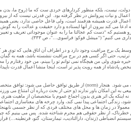
 دولت، نیست، بلکه منظور کردارهای خردی ست که ما (روح ما، بدن ما، 
ل اعمال و نیات پیروانش در نظر گرفته بود. این قدرتی نیست که از 
د تسخیری” (auto-colonization) بزند. گرچه این اعمال قدرت همیشه هدفمند است، ولی فاعل خاص
ا می کند بیرون از آنها ایستاده و دارد حقیقت و عدالت را به گوش آ
 هستیم که “دست کم عجالتا ما را به عنوان موجوداتی تعریف و تعیین
ی می کنیم” (“میشل فوکو: فراسوی…”، ص ۳۳۳).
ضا طوری تعبیه شده که در وسط یک برج مراقبت وجود دارد و در اطراف آن اتاق هایی ک
ین ترتیب، حتی اگر کسی هم در برج مراقبت ننشسته باشد، همه به گمان 
خیره شوی ولی من هیچگاه نمی توانم تو را ببینم، من خود رفتارم را م
ص پادشاه از همه رویت پذیر تر است، اینجا منشا اعمال قدرت ناپیدا
3. بهنجارسازی: نابهنجاری بر اساس تعریف طبقه غالب از هنجار تعریف می شود. هنج
ه این امکان باور ندارند (و حتی از بحث درباره آن امتناع می ورزند) 
ابق {نظرات آنها با واقعیت}” (“میشل فوکو: فراسوی…”، ص ۳۳۰). نه اینکه یک اثر هنری بدون اجماع
نمی شود، زندگی اجتماعی پیدا نمی کند، وارد چرخه های معناسازی اجتم
 معمولا در زمان ها و محل های مختلف فردی که از نظر جسمی نابهنج
م خطرناک، از نظر حقوقی هم مجرم شناخته شده. پس می بینیم که چی
یک سیستم انضباطی (زندان، دارالتادیب، تیمارستان، گتو، قرنطینه…) ق