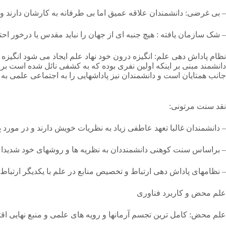
– بی غرضی: دانشمندان علاقه عمیق اما بی طرفانه به کارشان دارند و ب
– شک سازمان یافته : هیچ جنبه ای از جهان را نباید مقدس یا درخور اح
نظام پاداش دهی علم: انگیزه درون خود نهاد علم ایجاد می شود انگیزه ه
دانشمند مبنی بر اینکه اولین نفری بوده که به کشفی نائل شده است برای
جانب همتایان است و دانشمندان نیز پاداشهایی را به اجتماعی علمی به
نقد سنت مرتونی:
– دانشمندان غالبا تعهد عاطفی زیاد به نظریات خویش دارند و در مور
– براساس سنت کوهنی دانشمنددان به نظریه ها و روشهای خود شدیدا پ
– نظامهای پاداش دهی ارتباط و تخصیص منابع در علم با یکدیگر ارتباط
علم محض و کاربرد فناوری
علم محض: کامل ترین تجسم آرمانها و رویه های علمی و منبع نهایی اق