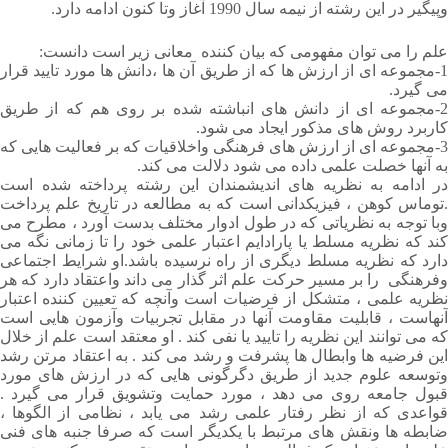
وپیگیر در این رشته از نیمه سال 1990 آغاز وتا کنون ادامه دارد.
علم را می توان مفهومی که بیان کننده معانی زیر است دانست:
1-مجموعه ای از ارزش ها که از طریق آن ها ،دانش ها مورد تایید قرار
می گیرد.
2-مجموعه ای از دانش های انباشته شده بر روی هم که از طریق
کاربرد روش های مذکور ایجاد می شود.
3-مجموعه ای از ارزش های فرهنگی واخلاقیات که بر فعالیت هایی که
به آنها خصلت علمی داده می شود دلالت می کند.
در ادامه به نظریه های اندیشمندان این رشته پرداخته شده است
.توماس کوهن ، فیزیکدانی است که به مطالعه در تاریخ علم پرداخت
وبا توجه به نظریاتی که در طول ادوار مختلف بدست آورد ، مطرح می
کند که نظریه مسلط یا پارادایم اعتبار علمی خود را تا زمانی نگه می
دارد که نظریه مسلط دیگری از راه نرسیده باشد.او شرایط اجتماعی
وفرهنگی را بر مسیر حرکت علم اثر گذار می داند واعتقاد دارد که هر
نظریه علمی ، متشکل از فرضیات است وآنچه که تعیین کننده اعتبار
آنهاست ، قابلیت مقاومت آنها در مقابل تجربیات وآزمون هایی است
که می توانند این نظریه را تایید یا نفی کند . او معتقد است علم از خلال
این فرضیه ها وابطال ها پشرفت و رشد می کند . به اعتقاد مرتن رشد
وتوسعه علوم جدید از طریق دگرگونی هایی که در ارزش های مورد
قبول جامعه روی می دهد ، مورد حمایت وتشویق قرار می گیرد .
قواعدی که از نظر رفتار علمی رشد می یابد ، نظامی از الگوها ،
ضابطه ها ونقش های مرتبط با یکدیگر است که صرفا جنبه های فنی