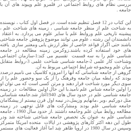
بررسی نظام های روابط اجتماعی در قلمرو علم وپیوند های آن با
جامعه .
این کتاب در 12 فصل تنظیم شده است. در فصل اول کتاب ، نویسنده
به شناخت علم از منظر جامعه شناسی ، زمینه های شناخت علم ،
پیشینه تاریخی علم وروابط علم با سایر علوم می پردازد. به اعتقاد
دانشمندان این رشته ، علوم می توانند موضوع پژوهش جامعه شناختی
باشند حتی اگراز قواعد خاصی از نظر ارزش یابی ومعتبر سازی یافته
های خود استفاده کرده باشند.زوکرمن زمینه مطالعه در جامعه
شناسی علم را به سه قسمت تقسیم می کند:1-سازمان اجتماعی
وشناخت کار علمی 2-جامعه شناسی شناخت علمی 3-روابط متقابل
میان علم ومجموعه شرایط اجتماعی مربوط به آن.
گروهی از جامعه شناسانی که آنها را امروزه کلاسیک می نامیم درصدد
بودند که رابطه میان جامعه وفرهنگ را از یک سو وحضور علم را از
سوی دیگر مورد شناخت قرار دهند و مرتن کسی است که می توان او
را اولین جامعه شناس علم نامید.با این حال اولین مطالعات در زمینه
جامعه شناسی علم در حدود سال های 1940آغاز شد.جامعه شناسانی
مثل دورکیم ،وبر ،مانهایم وزیمل،در نیمه اول قرن بیستم از پیشگامان
جامعه شناسی علم بودند ومشارکت های قابل توجهی در زمینه
مطالعه روابط میان علم وجامعه داشتند .از حدود سال 1960 ، جامعه
شناسی علم به عنوان یک تخصص جامعه شناختی شناخته شد ودر
طول این دهه اکثر کارهای پژوهشی در ایالات متحده امریکا متمرکز
وسپس در سال 1980 در اروپا ظاهر شد اما آغاز فعالیت های مستمر