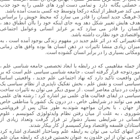
، خصلتی یگانه دارد و تمامی دست آورد های علمی را به خود جذب
می کند صرفنظر از اینکه درکجا وتوسط چه کسی بدست آمده باشد.
3-فرهنگ جدید انسان را قادر می سازد که محیط خویش را براساس
هدف هایش تغییر شکل دهد وبه جای اینکه خود را باآن انطباق دهد ،
انسان را قادر می سازد که بر غرایز انسانی وعوامل اجتماعی
واقتصادی خود نظارت داشته باشد.
4-تغییراتی که در اثر علم جدید در مفهوم زندگی بوجود آمده است ، به
میزان زیادی منشا تاثیرات در ذهن انسان ها بوده وافق های زمانی
ومکانی بسیاری را در برابر انسان گشوده است.
از جمله مفاهیمی که در رابطه با ابعاد تخصصی جامعه شناسی علم ،
موردتوجه قرار گرفته است ، جامعه شناسی سیاسی علم است که بر
این واقعیت تاکید دارد که نهاد اجتماعی علم جدید ، واقعیتی اساسا
سیاسی است و نقش علم ، بخش تفکیک ناپذیری از نظام سیاسی یک
دولت در دنیای معاصر است . از سوی دیگر می توان به تاثیرات ساخت
سیاسی در ایفای فعالیت های علمی نیز اشاره کرد ؛ رشته های علمی
هم می توانند در شرایطی خاص ، در درون یک کشور یا مناطقی خاص
از جهان ، با بحران مواجهه شوند.به طور مثال پس از فروپاشی
شوروی ، به علت از میان رفتن نظام وایدئولوژی کمونیسم ، علوم
انسانی در شرایطی بسیار دشوار تر قرار گرفت وتعداد زیادی از
استادان فلسفه واقتصاد ومارکسیسم از کار بیکار شدند.
در انتهای کتاب می توان به رابطه علم وساختار اقتصادی اشاره کرد
که می توان از ابن خلدون به عنوان نخستین فردی که رابطه میان علم