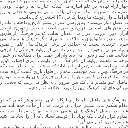
علم را به عنوان یک فعالیت جاری ، حمایت وتقویت می کند.مرتن به
چهارالزام نهادی در علم اشاره می کندکه عبارت اند از جهانی بودن ،
عمومیت داشتن ، شک سازمان یافته و بی تفاوتی عاطفی.او این
الزامات را از نوشته ها ومدارک قرن 17 استخراج کرده است .
در فصل دیگر نویسنده به بررسی علم در بستر تاریخ پرداخته و علم را
در تمدن های باستانی قرون وسطی ، انقلاب صنعتی و دوران تاریخی
ایران مورد بررسی قرار می دهد.از آنجایی که هر فرهنگی از طریق
مذهب ، هنر ، تکنولوژی و اخلاقیات خاص از دیگر فرهنگ ها متمایز می
شود ، تردیدی نیست که حداقل در برخی فرهنگ ها ، علم از نقش
بسیار مهمی برخوردار است و در نظامی از روابط فرهنگی یا تاریخی
فعالیت می کند و تحول می یابد واز این جهت برای مطالعه در علم ،
توجه به ماهیت روابط آن بافرهنگ ، در کلیت ، امری اجتناب ناپذیر
است و جامعه شناسان بر این اعتقاداند که به علت اثرات علم است که
در فرهنگ نوین ، علم موقعیتی ممتاز در طول تاریخ کسب کرده است
وشرایط فرهنگی کنونی ،آن را از تمامی فرهنگ های وابسته به دوران
ماقبل علم متمایز می کند پس ضروری به نظر می رسد که بعضی از
ویژگی های این فرهنگ نوین را مورد مطالعه قرار دهیم:
1-فرهنگ های ماقبل علم دارای ارکان ثابتی بودند و هر کسی که در
مقام تحکیم ثبات بیشتر اجزای آن برمی آمد ، از جانب همه تایید می
شد . در مقابل فرهنگ ها ی علمی جدید نه تنها در مرحله تغییرات
مداوم قرار دارند ، بلکه پویایی آن توسط کسانی که آن را ایجاد می کنند
هم مورد تایید قرار می گیرد.
2-یکی از جدید ترین مظاهر علمی ، جهانی بودن آن است .فرهنگ علمی