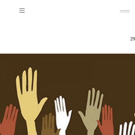
رش
ه
حتوا
29