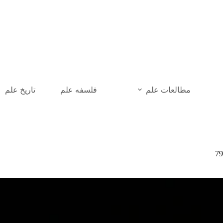
رش
ه
حتوا
مطالعات علم
فلسفه علم
تاریخ علم
79