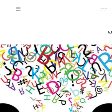
رش
ه
حتوا
63