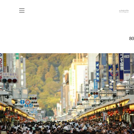
رش
ه
حتوا
80