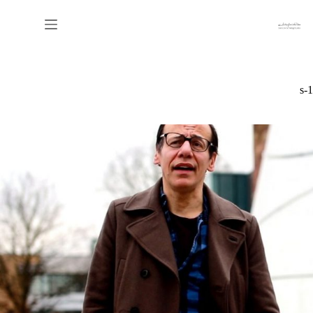
رش
ه
حتوا
s-1