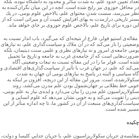
تعداد تعیین حدود علم، به شدت متأثر و محدود به دانشگاه نبوده، بلكه
در محافل حوزوی نیز رایج شده است. آنچه در این میان نگران‌كننده به
نظر می‌رسد، سست شدنِ محتوای علم، بالاخص علوم بومی، در یك
بستر تاریخی درازمدت به بهای افزایش كمیت آن و میراثی است كه از
این دوره برای تاریخ علم، بالاخص علوم حوزوی بر جای خواهد ماند.
مقاله‌ی استیو فولر، فارغ از نتیجه‌ای كه می‌گیرد، باب انذار نسبت به
وضعیتی را باز می‌کند كه در آن ملاك و سیاست‌گذاری علم، نه نیازهای
بومی جامعه‌ی امروز و نه نیازهای نظری و علمی سنت دینیمان، بلكه
ضرورت‌هایی است كه از جامعه‌ی غرب به جامعه و تاریخ ما تحمیل
شده است. فولر ما را در این مقاله نسبت به تبعات وضعیتی آگاه
می‌کند كه علم، در جهان غرب با تأثیر از سیاست‌گذاری‌های اقتصادی و
گاه سیاسی و البته در پاسخ به نیازهای بومی آن جهانِ به شدت
سكولارشده، است. مرور این مقاله از این دریچه، افزون بر اینكه به
خوبی خط بطلانی بر جهان‌شمول بودن علم مدرن می‌کشد، روند
سكولاریزاسیون علم مدرن را بیان می‌دارد و ایده‌ی نیاز به علم بومی،
دینی را تقویت می‌کند و به خوبی نشان می‌دهد كه علوم انسانی و
سیاست‌گذاری‌های منبعث از آن در كشور ما، تا چه اندازه متأثر از این
مسیر شده است.
چكیده
مقایسه‌ی جریان سكولاریزاسیون علم، با جریان جداییِ كلیسا و دولت،