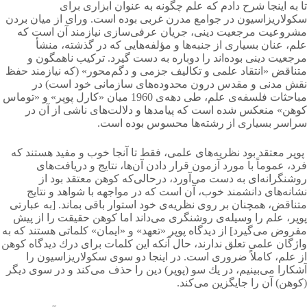
تا به اینجا شرح دادم كه علم چگونه به عنوان ابزاری برای
سكولاریزاسیون در جوامع مدرن غربی بوده است. ورای از میان بردن
مشروعیت مرجعیت دینی، جریان عرفی‌سازی نیازمند آن است كه
علم، عنان بسیاری از جنبه‌ها و مؤلفه‌هایی كه در گذشته، منشأ
مرجعیت دینی بوده‌اند را دوباره به دست گیرد. تركیب ناهمگون و
متناقض «انتقاد علمی و تكالیف جزمی و دگم‌محور» (كه نیازمند حفظ
نقش مدنی و مقدس درون محدوده‌های سازمانی خود است) در
مباحثات فلسفه‌ی علم، طی دهه‌ی 1960 میان «کارل پوپر» و «توماس
كوهن» منعكس شده است كه پیامدها و دلالت‌های ناشی از آن در
سراسر بسیاری از رشته‌ها محسوس بوده است.
پوپر معتقد بود نظریه‌های علمی، فقط تا آنجا خوب و مفید هستند كه
فرد، عموماً با مورد آزمون قرار دادن آن‌ها، نتایج و دریافت‌های
روشنگرانه‌ای به دست می‌آورد، درحالی‌که كوهن معتقد بود از
نشانه‌های دانشمند خوب، آن است كه در مواجهه با شواهد و نتایج
متناقض، همچنان بر روی نظریه‌ی خود استوار باقی بماند. [به عبارتی
پوپر، علم را وسیله‌ی روشنگری می‌داند اما كوهن حقیقت را از پیش
مفروض می‌گیرد] از دیدگاه پوپر «تعهد» و «ایمان» كلماتی هستند كه به
واژگان علمی تعلق ندارند، حال آنكه این كلمات برای درك دیدگاه كوهن
از علم، كاملاً ضروری است. در اینجا دو سوی سكولاریزاسیون را
آشكارا می‌بینیم، در یك سو (پوپر) دین را حذف می‌کند و در سوی دیگر
(كوهن) آن را جایگزین می‌کند.