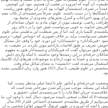
طبیعت، آن گونه كه امروزه در تعقیب آن هستیم، نبود. این كوشش،
عمدتاً در تصرف اندیشمندان الهیات بود كه در آن موقع، هنوز ریاست
دانشگاه‌ها را در دست داشتند. علوم، صرفاً سرچشمه‌ای از نكات مفید
برای بهبود اختراعات و كنترل بخش‌های محدودی از محیط بود.
ظرافت ریاضی، توصیف نیوتن از جهان مادی به عنوان نشانه‌ای از
آفرینش خداوند، به خوبی می‌توانست نقش خود را در دعای روز
یکشنبه‌ی كلیسا بازی كند، اما از پسِ شیطنت این بدطینتی سایر علوم
حقیقی نمی‌توانست برآید. بر خلاف تصویری كه «توماس كوهن» ترسیم
نمود «فیزیكدانان» و «شیمیدانان» این دوره، خود را وقف حل مسائل
خویش، تعریف بر طبق افاضات پارادایم نیوتن نکردند. در حقیقت، به
طور دقیق می‌توان گفت كه فیزیكدانان و شیمیدانان هنوز به مفهوم
شاغلان حرفه‌ای در این زمینه‌ها وجود نداشتند. با اینكه واژه‌ی دانش
مدت مدیدی و عمدتاً به جهت ارجاع به موضوعات هنرهای آزاد كلاسیك
استعمال می‌شده، لغت «دانشمند» به معنای شاغلِ تمام وقت
متخصص در علوم طبیعی، تا سال 1833 هنوز وارد زبان انگلیسی نشده
بود.
وضعیت غیرحرفه‌ایِ و آماتور علم تا اینجا خیلی مدنظر نیست. كما
اینكه این مسئله، موجب سردرگم شدن مورخانی شده است كه
علاقه‌مندند جریانِ اطلاعات را تا سرچشمه‌ی اصلی «تحقیق و
توسعه»8 که انقلاب صنعتی نامیده می‌شود، دنبال كنند. با وجود این، ما
می‌توانیم از طریق مقایسه‌ی خصیصه‌ی اجتماعیِ علم از 200 سال
پیش تا آنچه كه امروزه در ظهور فرهنگ كامپیوتر [های] شخصی به آن