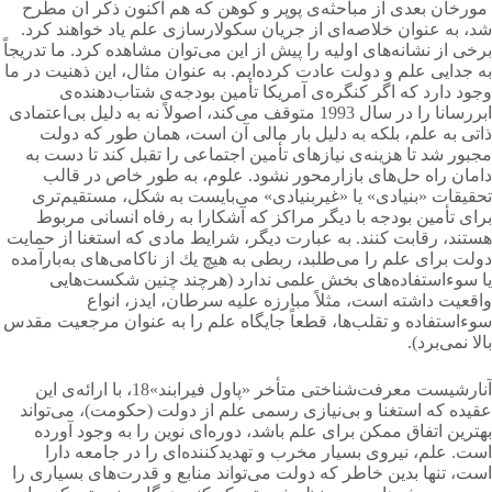
مورخان بعدی از مباحثه‌ی پوپر و كوهن كه هم اكنون ذكر آن مطرح
شد، به عنوان خلاصه‌ای از جریان سكولارسازی علم یاد خواهند كرد.
برخی از نشانه‌های اولیه را پیش از این می‌توان مشاهده كرد. ما تدریجاً
به جدایی علم و دولت عادت کرده‌ایم. به عنوان مثال، این ذهنیت در ما
وجود دارد كه اگر کنگره‌ی آمریكا تأمین بودجه‌ی شتاب‌دهنده‌ی
ابررسانا را در سال 1993 متوقف می‌کند، اصولاً نه به دلیل بی‌اعتمادی
ذاتی به علم، بلكه به دلیل بار مالی آن است، همان طور كه دولت
مجبور شد تا هزینه‌ی نیازهای تأمین اجتماعی را تقبل كند تا دست به
دامان راه حل‌های بازارمحور نشود. علوم، به طور خاص در قالب
تحقیقات «بنیادی» یا «غیربنیادی» می‌بایست به شكل، مستقیم‌تری
برای تأمین بودجه با دیگر مراكز كه آشكارا به رفاه انسانی مربوط
هستند، رقابت كنند. به عبارت دیگر، شرایط مادی كه استغنا از حمایت
دولت برای علم را می‌طلبد، ربطی به هیچ یك از ناکامی‌های به‌بارآمده
یا سوءاستفاده‌های بخش علمی ندارد (هرچند چنین شکست‌هایی
واقعیت داشته است، مثلاً مبارزه علیه سرطان، ایدز، انواع
سوءاستفاده و تقلب‌ها، قطعاً جایگاه علم را به عنوان مرجعیت مقدس
بالا نمی‌برد).
آنارشیست معرفت‌شناختی متأخر «پاول فیرابند»18، با ارائه‌ی این
عقیده كه استغنا و بی‌نیازی رسمی علم از دولت (حكومت)، می‌تواند
بهترین اتفاق ممكن برای علم باشد، دوره‌ای نوین را به وجود آورده
است. علم، نیروی بسیار مخرب و تهدیدكننده‌ای را در جامعه دارا
است، تنها بدین خاطر كه دولت می‌تواند منابع و قدرت‌های بسیاری را