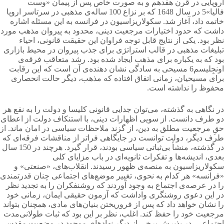
اروپایی در قرن هفدهم و به صورت خاص پس از پیمان «وست
فالیا»5 در سال 1648 كه بر نزاع 100 ساله‌ی مذهبی در سرتاسر اروپا
خاتمه داد، آغاز شد. سكولاریزاسیون در فرانسه به این مسئله اشاره
داشت كه حدود اختیارات مرجعیت دینی، محدود به پیروان مذهب مورد
نظر بود. یكی از نتایج قابل توجه فراوان این حقیقت قانونی، احیاء
تبلیغات مذهبی در قالب استراتژی برای جذب پیروان در محیط بازاری
بود كه به یكباره برای مذهب ایجاد شده بود. رشد متعاقب فرقه‌ی
اونجِلیسم6 مسیحی به سادگی نشان دهنده‌ی آن است كه این رقابت
برای مسیحیان، زمانی اتفاق افتاده كه مذهب، دیگر حالت انحصاری
محفوظ را نداشته است.
در نگاهی به گذشته، می‌توان جدایی قانونی كلیسا و دولت را به نفع هر
دو طرف دانست. از سویی اظهارات دینی، با استنكاف دولت از اعطای
حقِ مرجعیت مطلق به دین، از گزند ملاحظات سیاسی در امان ماند. از
طرف دیگر، دولت توانست در جایگاهی فراتر از مناقشات فرقه‌ای كه
در گذشته، منشأ بی‌ثباتی سیاسی بودند، قرار گیرد. هرچند در 150 سال
بعدی، اندیشه‌ها و تفكرات ثانویه‌ای در باب مزایای كلی
سكولاریزاسیون به منصه‌ی ظهور رسیدند. انقلاب‌های، «صنعتی» و
«فرانسه» هر كدام به نحوی، تغییر موضع‌های اجتماعی چنان قدرتمندی
را در عرصه‌ی اجتماع به وجود آوردند كه روشنفکران را به تجدید نظر
در این دعوی روشنگری واداشت كه آزمون حقیقی ایمان، زمانی خود
را نشان خواهد داد كه پس از فروریختن بنیان‌های مادی، همچنان بتواند
مرجعیت خود را حفظ كند. اغلب، نظر بر این بود كه ثبات طولانی‌مدت
اجتماعی، در پذیرش برخی از دیگر نهادهای موجود در وضعیت مقدس