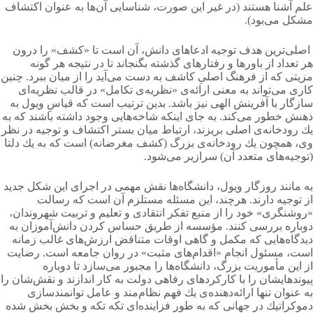
علم آشنا هستند (در غیر این صورت، شناسایی آن‌ها به عنوان اكتشاف
مشكل می‌بود).
اصلی‌ترین هدف توجیه ادعاهای دانش، آن است تا «کشف» را درون
هر تعداد از باورها و رفتارهای گذشته بگنجاند تا در نتیجه هر گونه
مزیتی كه از فرهنگ اصلیِ كاشف به دست می‌آید را از میان ببرد. چنین
كاری می‌تواند به معنی ارائه‌ی «نظریه‌ی تكامل» در قالب نظریه‌ای
سازگار با آفرینش الهی نیز باشد. بدین ترتیب است كه قیاسِ ویول به
ذهنش خطور می‌کند. به جای اینكه شاخه‌هایی وجود داشته باشند كه به
یك رودخانه‌ی اصلی بریزند، ارتباط میان بستر اكتشاف و توجیه در نظر
وی، همچون یك رودخانه‌ی بزرگ (كشف مغرضانه) است كه به یك دلتا
(توجیه‌های متعدد آن) سرازیر می‌شود.
به مانند روزگار ویول، دانشگاه‌ها نقش مهمی در اجرای این شكل جدید
از توجیه دارند. هرچند، این مسئله مستلزم آن است كه رسالت
«روشنگری» خود را از منبع تفكر انتقادی و تعلیم و تربیت شهروندان،
دوباره بررسی كنند. مؤسسه از طریق حساس كردن دانش‌آموزان به
دیدگاه‌هایی كه مكمل و گاهی اوقات متناقض ارزش‌های غالب زمانه
است، مسئول انجام «اقدام‌های مثبت» در روان جامعه است. رضایت
از این مأموریت بزرگ، دانشگاه‌ها را مجبور می‌سازد تا دوباره
پیوندهایشان را با كاركردهای رفاهی دولت به كار اندازند و نقش‌شان را
به عنوان تنها ارائه‌دهنده‌ی یك فهم نظام‌مند و عامل توانمندسازی
دموكراتیك در جهانی كه به طور فزاینده‌ای تكه‌ تكه و بخش‌ بخش شده