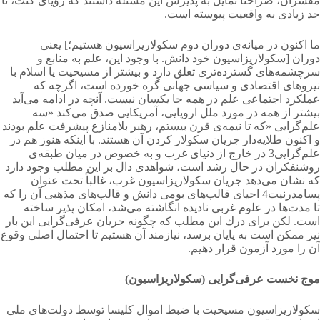
مفسران، صراحتاً تمایل به پذیرش این مسئله داشتند كه رؤیای كنت، تا
حد زیادی به واقعیت پیوسته است.
ما اكنون در میانه‌ی دوران دوم سكولاریزاسیون هستیم؛] یعنی
دوران [سكولاریزاسیون خود دانش. با وجود این، علم به منابع و
سرچشمه‌های گسترده‌تری تعلق دارد و بیشتر از مسیحیت یا اسلام با
نیروهای اقتصادی و سیاسی جهانی گره خورده است، اگرچه كه
عملكرد اجتماعی علم در همه جا یكسان نیست. آنچه در ادامه می‌آید
بیشتر از همه در مورد ملل اروپایی، آمریكایی صدق می‌کند «سه
علم‌گرایی «که تا نیمه‌ی قرن بیستم، رهبر بلامنازع پیشرفت علم بودند
و اكنون طلایه‌دار جریان سکولار کردن آن هستند. با اینكه هنوز هم در
علم‌گرایی3 در خارج از دنیای غرب و به خصوص در میان طبقه‌ی
روشنفكران در حال رشد است، شواهدی دال بر این مطلب وجود دارد
كه نشان می‌دهد جریان سكولاریزاسیون غرب، غالباً تحت عنوان
پسامدرنیت4 احیای قالب‌های بومی دانش و قالب‌های مذهبی آن را كه
تا مدت‌ها در علوم غربی نادیده انگاشته می‌شد، امكان پذیر ساخته
است. لكن برای درك این مطلب كه چگونه جریان عرفی‌گرایی این بار
نیز ممكن است به پایان برسد، نیازمند آن هستیم تا احتمال اصلی وقوع
آن را مورد آزمون قرار دهیم.
موج
نخست
عرفی‌گرایی (سكولاریزاسیون)
سكولاریزاسیون مسیحیت با ضبط اموال كلیسا توسط دولت‌های ملی