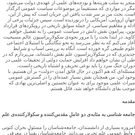
منجر به سلب هزینه‌ها و بودجه‌های علمی از عهده‌ی دولت می‌شود،
مگر در مواردی كه مستقیماً بر موضوعات سیاست عمومی اثرگذار
است. بحث من بر سرِ شدت یافتن این جریان است كه پیش از این،
جهانِ اروپایی، آمریكایی را درنوردیده است. سپس جزئیات برخی از
ادله و مفاهیم سیاسی، از جمله سوابق تاریخی در رویكردهای قرارداد
نوین، پیرامون نقش دانش در سیاست عمومی را به تفصیل خواهم
كاوید. در ابتدا بحث را با مرور نحوه‌ی سكولاریزاسیون عالم مسیحیت
آغاز می‌کنم كه به نظر می‌رسد به نحو تنگاتنگی با استیلای اجتماعی
علوم طبیعی گره خورده است. آنگاه به بررسی اسباب و شرایط
جدیدتری كه در سكولاریزاسیون علم نقش داشته‌اند، می‌پردازم كه در
طی آن نشان خواهم داد افزایش حمایت دولتی از تحقیقات علمی در
دوران جنگ سرد را باید نوعی تحریف و اشتباه تاریخی دانست،
مسئله‌ای كه هم اكنون در حال فائق آمدن «دولت» بر آن هستیم. با
وجود این، من همچنان نقش بسیار عمده‌ای را در گسترش عمومی
میراث علمی موجود برای به عنوان نخستین و اصلی‌ترین نهادی كه
موجب بقای دانشگاه خواهد شد، قائل هستم.
مقدمه
جامعه شناسی
به مثابه‌ی
دو
عاملِ
مقدس‌كننده
و
سكولاركننده‌ی
علم
امروزه بسیاری از دانشمندان، جامعه‌شناسان را مسئول بحران كنونی
روابط عمومی علم تجربی می‌دانند. جامعه‌شناسان یقیناً در معرفی