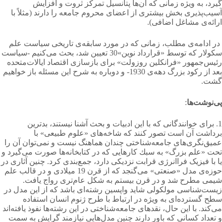
گیرد، به ویژه زمانی كه آن‌ها پتانسیل تمركز ثروت و افزایش
آسیب‌پذیری بخش بیشتری از اعضای محروم جامعه را دارند (مثلاً با
ارائه‌ی مشاغل اضافی).
در ادامه‌ی مطلب، زمانی كه در مورد سابقه‌ی تاریخی سیاست علم
سكولار كه توسط «قرارداد نوین»30 تعیین شد، بحث می‌کنیم -سیاست
رئیس‌جمهور «فرانكلین روزولت» برای بازسازی اقتصاد ایالات‌متحده
بعد از ركود بزرگ دهه‌ی 1930- و دوباره به شرح این مسئله باز خواهیم
گشت.
پی‌نوشت‌ها
:
1. برای خوانندگانی كه با این ادبیات و بحث آشنا نیستند، بدترین
برداشت آن است تصور كنند كه شاخه‌های «علوم طبیعی» با
عمیق‌نگری‌های جامعه‌شناختی چندان هماهنگ نیست و نمی‌توان آن را
تحت «علم بزرگ» به سبك كارهایی كه در کتابخانه‌ها صورت می‌گیرد و
یا با فیزیک فراانرژی قرابت نزدیكی دارد، جمع‌بندی كرد. چنین آثاری در
حوزه‌ی مدل «صنعتی» می‌گنجد كه از قرن 19 میلادی و در قالب علم
شیمی مطرح شد و در قرن بیستم به شكل عام‌تری رواج یافت.
زیست‌شناسی مولكولی شاید واپسین رشته‌ای باشد كه از این مدل در
سطح گسترده‌ای به ویژه در ارتباط با طرح ژنوم انسان استفاده
می‌کند. با این حال، نقدهای جامعه‌شناختی در این رشته‌ها نفوذ یافته‌اند
و تعداد كسانی كه باور دارند چنین مدل‌هایی نیازمند گرایش به سمت