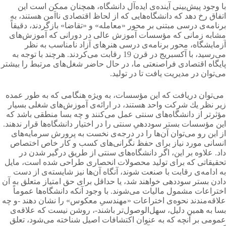
با وجود پیش‌بینی آینده‌ی ایده‌آل دانشگاه، همچنان ممكن است این
اتفاق رخ دهد كه دانشگاه‌هایی كه از لحاظ اقتصادی نااَمن هستند، به
برنامه‌ی درسی مبتنی بر محور «معامله» و «تقاضا» بازگردند، دقیقاً
مشابه زمانی كه مؤسسات آموزش عالی در دورانی كه آموزش‌های
آزمایشگاه، محور برنامه‌ی درسی هنرهای آزاد نامناسب به نظر
می‌رسید، با آكسبریج در قرن 19 رقابت می‌کردند. هرچند با توجه به
پایگاه اقتصادی فراصنعتی ما، در حال حاضر شغل‌های مرتبط را بیشتر
می‌توان در مدیریت یافت تا در تولید.
می‌توان دریافت كه این مؤسسات، به ویژه هنگامی كه به طور عمده
زیر نظر یك شركت واحد هستند، در ارائه‌ی آموزش‌های شغلی بسیار
مؤثرتر از دانشگاه‌های سنتی عمل می‌کنند و چه بسا منطقی باشد كه
این مؤسسات بستر سوددهیِ سنتی را در اختیار دانشگاه‌ها قرار ندهند.
از این رو می‌توان آن‌ها را در درجه‌ی نخست به پرورش سرمایه‌های
انسانی مورد نیاز برای حفظ نگرانی‌های كسب و كار خاص اختصاص
داد. علاوه بر این، اگر دانشگاه‌های سنتی از طریق درگیر شدن در
تحقیقاتی كه برای تولید محصولات انحصاری طراحی شده است، مایل
به ادامه‌ی رقابت با صنعت شوند، آنگاه آن‌ها نیز شایسته‌ی از دست
دادن بستر سوددهی خواهند شد، یا حداقل برای حق امتیاز متعلق به آن
اختراعات مشمول مالیات می‌شوند. با وجود آنكه دانشگاه‌ها عموماً
علاقه‌مندند نحوه‌ی اختراعات «مهندسیِ معكوس» را نشان دهند -و چه
بسا به همین دلیل، سهل‌الوصول‌تر باشند-، روشن نیست كه علاقه‌ی
عمومی بر آنچه كه به عنوان اكتشافات اصیل شناخته می‌شود، تعلق