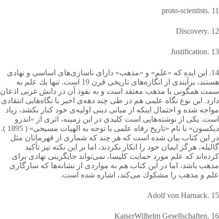
proto‐scientists. 11
Discovery. 12
Justification. 13
14. این ایده كه «علم» و «مذهب» دارای ناسازی‌های اساسی و نهادی
هستند، برآیندی از انگاره‌های تاریخی قرن 19 است. تنها یك علم به
سمت همگونی با مذهب معتقد است و به نفوذ آن در دانش غربی اذعان
دارد. این نوع نگاه علمی هم در طی چند دهه‌ی اخیر با نگاه‌هایی انتقادی
مواجه شده و احتمال اینكه از مبانی دینی اولیه‌ی خود كنار بكشد، زیاد
است. یكی از نوشته‌هایی است كلیدی در این زمینه، اثری از «اندرو
دیكسون» با نام «تاریخ رفاه علمی با توجه به الهیات مسیحی» ( 1895 ).
در این كتاب بیان شده است كه هر چند كه شماری از قهرمانان مثل
گالیله، هرگز ایمان خود را انكار نكردند، اما بر این نكته نیز تأكید
کرده‌اند كه علم مورد حمایت كلیسا، نمی‌تواند جایگزینی نهادی برای
مذهب باشد، اما در این كتاب هم به مواردی از نشانه‌ها كه سازگاری
علم و مذهب را مشكوك می‌کند، اشاره شده است.
Adolf von Harnack. 15
KaiserWilhelm Gesellschaften. 16