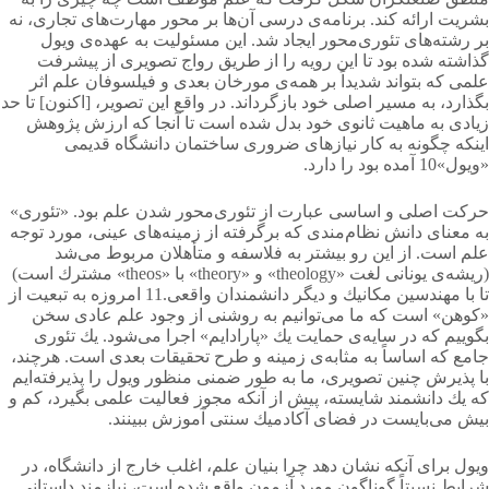
بشریت ارائه كند. برنامه‌ی درسی آن‌ها بر محور مهارت‌های تجاری، نه
بر رشته‌های تئوری‌محور ایجاد شد. این مسئولیت به عهده‌ی ویول
گذاشته شده بود تا این رویه را از طریق رواج تصویری از پیشرفت
علمی كه بتواند شدیداً بر همه‌ی مورخان بعدی و فیلسوفان علم اثر
بگذارد، به مسیر اصلی خود بازگرداند. در واقع این تصویر، [اكنون] تا حد
زیادی به ماهیت ثانوی خود بدل شده است تا آنجا كه ارزش پژوهش
اینكه چگونه به كار نیازهای ضروری ساختمان دانشگاه قدیمی
«ویول»10 آمده بود را دارد.
حركت اصلی و اساسی عبارت از تئوری‌محور شدن علم بود. «تئوری»
به معنای دانش نظام‌مندی كه برگرفته از زمینه‌های عینی، مورد توجه
علم است. از این رو بیشتر به فلاسفه و متأهلان مربوط می‌شد
(ریشه‌ی یونانی لغت «theology» و «theory» با «theos» مشترك است)
تا با مهندسین مكانیك و دیگر دانشمندان واقعی.11 امروزه به تبعیت از
«کوهن» است كه ما می‌توانیم به روشنی از وجود علم عادی سخن
بگوییم كه در سایه‌ی حمایت یك «پارادایم» اجرا می‌شود. یك تئوری
جامع كه اساساً به مثابه‌ی زمینه و طرح تحقیقات بعدی است. هرچند،
با پذیرش چنین تصویری، ما به طور ضمنی منظور ویول را پذیرفته‌ایم
كه یك دانشمند شایسته، پیش از آنكه مجوز فعالیت علمی بگیرد، كم و
بیش می‌بایست در فضای آكادمیك سنتی آموزش ببینند.
ویول برای آنكه نشان دهد چرا بنیان علم، اغلب خارج از دانشگاه، در
شرایط نسبتاً گوناگون مورد آزمون واقع شده است، نیازمند داستانی