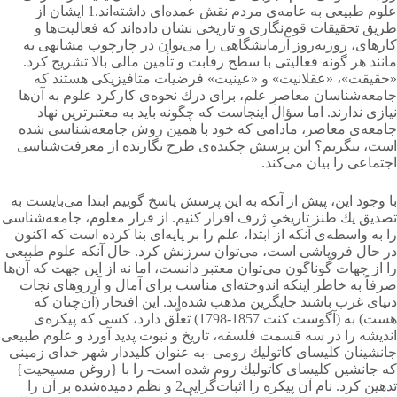
علوم طبیعی به عامه‌ی مردم نقش عمده‌ای داشته‌اند.1 ایشان از
طریق تحقیقات قوم‌نگاری و تاریخی نشان داده‌اند كه فعالیت‌ها و
كارهای، روزبه‌روز آزمایشگاهی را می‌توان در چارچوب مشابهی به
مانند هر گونه فعالیتی با سطح رقابت و تأمین مالی بالا تشریح کرد.
«حقیقت»، «عقلانیت» و «عینیت» فرضیات متافیزیكی هستند كه
جامعه‌شناسان معاصرِ علم، برای درك نحوه‌ی كاركرد علوم به آن‌ها
نیازی ندارند. اما سؤال اینجاست كه چگونه باید به معتبرترین نهاد
جامعه‌ی معاصر، مادامی كه خود با همین روش جامعه‌شناسی شده
است، بنگریم؟ این پرسش چکیده‌ی طرح نگارنده از معرفت‌شناسی
اجتماعی را بیان می‌کند.
با وجود این، پیش از آنكه به این پرسش پاسخ گوییم ابتدا می‌بایست به
تصدیق یك طنز تاریخیِ ژرف اقرار كنیم. از قرار معلوم، جامعه‌شناسی
را به واسطه‌ی آنكه از ابتدا، علم را بر پایه‌ای بنا كرده است كه اكنون
در حال فروپاشی است، می‌توان سرزنش كرد. حال آنكه علوم طبیعی
را از جهات گوناگون می‌توان معتبر دانست، اما نه از این جهت كه آن‌ها
صرفاً به خاطر اینكه اندوخته‌ای مناسب برای آمال و آرزوهای نجات
دنیای غرب باشند جایگزین مذهب شده‌اند. این افتخار (آن‌چنان كه
هست) به (آگوست كنت 1857-1798) تعلّق دارد، كسی كه پیکره‌ی
اندیشه را در سه قسمت فلسفه، تاریخ و نبوت پدید آورد و علوم طبیعی
جانشینان کلیسای كاتولیك رومی -به عنوان كلیددار شهر خدای زمینی
كه جانشین كلیسای كاتولیك روم شده است- را با {روغن مسیحیت}
تدهین كرد. نام آن پیكره را اثبات‌گرایی2 و نظم دمیده‌شده بر آن را