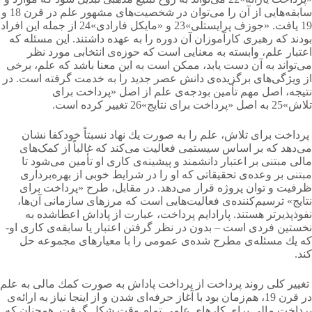
سابقه‌هایی از آن را می‌توان در شخصیت‌های مشهور علم در قرن 18 و
19 یافت. «جوزف پرایستلی»23 و «مایكل فارادی»24 از جمله این افراد
بودند كه رهبری كارآموزان آن دوره را به عهده داشتند. این مسئله كه
اعتبار علم، وابسته به معنایی است كه حوزه‌ی انتخابی مورد نظر
می‌تواند به آن دست یابد، ممكن است به این معنا باشد كه علم، برخی
از ویژگی‌های برگزیده‌ی دانش عصر جدید را به خدمت گرفته است. در
نتیجه، اصل مهم تأمین بودجه‌ی علم از اصل «پرداخت برای
تلاش»25 به اصل «پرداخت برای نتایج»26 تغییر كرده است.
پرداخت برای تلاش، علم را به صورت یك نهاد نسبتاً خودكفا نشان
می‌دهد كه بر اساس سیستمی فعالیت می‌کند كه غالباً از کمک‌های
مالی مبتنی بر اعتبار دانشمند و پیشینه‌ی كاری او تأمین می‌شود تا
مبتنی بر وعده‌ی تحقیقاتی كه او را در شرایط خوبی از بهره‌برداری
ظرفیت و توان پروژه قرار می‌دهد. در مقابل، طرح «پرداخت برای
نتایج» ترسیم‌کننده‌ی فعالیت‌هایی است كه مرزهای سازمانی آن‌ها،
نفوذپذیرتر هستند. پارادایم پرداخت، عبارت از پاداش اعطا‌شده به
نخستین فردی است – بدون در نظر گرفتن اعتبار یا سابقه‌ی كاری او-
كه یك مسئله‌ی مطرح شده‌ی عمومی را با معیارهای مجموعه حل
كند.
تغییر كلی روند پرداخت از پرداخت پاداش به صورت كمك مالی به علم
در قرن 19، هم‌زمان بود با آغاز حرفه‌ای شدن و از اینجا نیاز به ارائه‌ی
پرداخت مالی برای كارهای علمی تمام وقت شكل گرفت. همچنان که