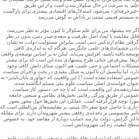
علم، به سرعت در حال سکولار شدن است و از این طریق
«غیرحرفه‌ای» می‌شود، استدلال‌های اقتصادی بیشتری برای بازگشت
به سیستم قدیمی مبتنی بر پاداش به گوش می‌رسد.
اگر چه پیشنهاد من برای علم سكولار تا كنون مؤثر به نظر می‌رسد،
قابل مقایسه با ایجاد اصل ظرفیت و سعه‌ی‌صدر دینی، بدون در نظر
گرفتن نظام ارتدكس دینی است. بنابراین مسئولیت دولت، به نشان
دادن چشم‌اندازهای علمی جایگزینی -هرگاه كه به اندازه‌ی كافی
توسعه یافته باشند- افزایش می‌یابد، لیكن نه بر اساس توسعه‌ی واقعی
آن‌ها. پیش‌فرض حیاتی طرح پیشنهادی بنده این است كه برای بیشتر
مشكلات اجتماعی و حتی علمی، هم اكنون مبنای دانش كافی وجود
دارد، اما پتانسیل آن تاكنون به شكل مفیدی در بحث و اجرای سیاست
عمومی استفاده نشده است.27 این واقعیت كه «نوآوری پایان‌ناپذیر» به
عنوان خواسته‌ی اصلی سیاست علوم ملی مسلم انگاشته شده،
نشان‌دهنده‌ی این واقعیت است كه تا چه حد، دستور كار سیاست
عمومی از طریق ویژگی رقابتی بخش‌های نظامی و صنعتی جامعه
مورد توجه قرارگرفته است. عملكرد این بخش‌ها حول محور تصور
«بازی با حاصل جمع صفر»28 مبتنی بر مقایسه‌های بین‌المللی است كه
تأثیر محسوسی بر دغدغه‌ی رفاهی بیشتر شهروندان دارند. برای مقابله
با این گرایش، دولت نیازمند حمایت دوباره از مقاصد خود، به خصوص
سطح كیفیت زندگی شهروندانش است.
ضرورت [اجرای] سیاست‌های نظامی و صنعتی، باید سیاست علوم