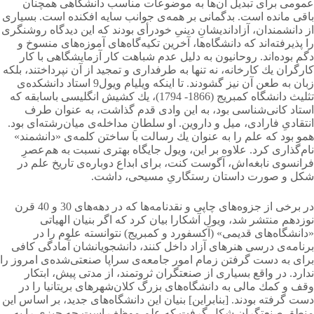
عمومی برای تبدیل آن‌ها به موضوعات مناسب دانشگاهی همچنان
باقی مانده است. بدگمانی بر همه‌ی جوانب سایه افكنده است. بسیاری
از دانشمندان، آزاداندیشانِ دینیِ خودرأی بودند كه این دیدگاه روشنگری
را پذیرفته‌اند كه دانشگاه‌ها، آخرین تكیه‌گاه‌های آموزه‌های منسوخ و
دگم بوده‌اند. روحانیون به دلیل عدم شباهت كار آزمایشگاهی با كار
كارگران یك كارخانه، نه تنها به طرفداری و تمجید از آن نپرداختند، بلكه
زبان به طعن آن نیز گشودند. تا اینكه ویلیام ویول9 استاد دانشکده‌ی
تثلیث دانشگاه كمبریج (1866- 1794)، یك كشیش انگلیسی باسابقه كه
استاد كانی‌شناسی بود، به این وادی قدم گذاشت، به عنوان طرف
انتقادیِ فارادی، میل و داروین. او سلطانِ مداخله‌ی میان‌رشته‌ای بود.
همو بود كه علم را به عنوان یك رسالت با ساختن کلمه‌ی «دانشمند»
نام‌گذاری كرد. علاوه بر این، ویول جایگاه بهتری نسبت به هم‌عصرِ
فرانسوی نابغه‌اش، آگوست كنت، برای ابداع دوباره‌ی تاریخ علم در
شكل و صورت داستان رستگاریِ مسیحی، داشت.
در برخی از جزوه‌های چاپی و نقدنامه‌ها كه در دهه‌های 30 و 40 قرن
نوزدهم منتشر شد، ویول آشكارا بیان كرد كه اگر بنیان الهیاتی
«دانشگاه‌های قدیمی» (آكسفورد و كمبریج) نتوانسته علوم را در
برنامه‌ی درسی هنرهای آزاد داخل كنند، دانشجویانشان آمادگی كافی
برای به دست گرفتن زمام امور جامعه‌ی سراپا صنعتی‌شده‌ی امروز را
ندارد. در واقع بسیاری از صنعتگران ثروتمند، از مدتی پیش، ابتكار
وقف و كمك مالی به دانشگاه‌های بزرگ كلان‌شهرهای بریتانیا را در
دست گرفته بودند. [بنابراین] بنیان این دانشگاه‌های جدید، بر اساس این
منطق صنعتگران شكل گرفت كه علم موظف است چه چیزی را به