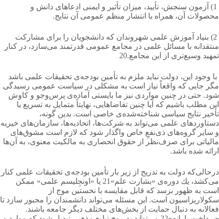
1) آزمون سنجش، تأیید، میزان تأثیر و ایمنی ادعاهای دانش و
محصولات آن، همراه با انتشار منظم عمومی آن نتایج.
2) بنیاد آموزش علمی شهروندان كه دانشجویان را برای مشاركت
منتقدانه با مسائل علمی در مجامع عمومی قدرتمند می‌سازد، در كنار
تمهید وسیع‌تری از این مجامع.20
با وجود این، دولت نباید ملزم به تأمین بودجه‌ی تحقیقات علمی باشد
مگر جایی كه واقعاً نیاز است به مشكلی در سیاست عمومی رسیدگی
شود. حتی در چنین مواردی نیز ما بایستی آماده‌ی پرس‌وجو و كاوش
این مطلب باشیم كه آیا چنین تقاضاهایی، نهایتاً متمایل به تسریع یا
تأخیر نتایج سیاسی شناخته‌شده‌ی خاصی است. بدین گونه،
دستاوردهای علمی می‌تواند به شرکت‌ها، اتحادیه‌ها، سازمان‌های خیریه
و سایر گروه‌های ذی‌نفعِ خاص واگذار شود كه لازم است مشوق‌های
مالیاتی برای صرف‌نظر از حقوق انحصاری به مالكیت معنوی، به آن‌ها
ارائه شده باشد.
درحالی‌که دولت به تدریج از زیر بار تأمین بودجه‌ی تحقیقات علمی كنار
می‌کشد، یك دوره‌ی «بشارت علم»21 یا «اونجِلیسم علمی» ممكن
است به ظهور برسد كه قابل مقایسه با نخستین موج از
سكولاریزاسیون است. این مسئله می‌تواند دانشمندان را مجبور سازد تا
فعالانه به دنبال حمایت از بخش‌های مختلف دیگر جامعه باشند.
«پرداخت یارانه»22 می‌تواند به روح تبلیغ مذهبی تبدیل شود كه موارد و