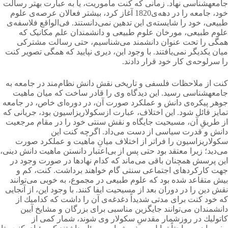
جامعهشناسی نهاد. زمانی كه كنت مأموریت، یا به عبارت بهتر رسالت
خود، جامعه را در دهه‌ی1820 آغاز كرد، بیشتر فعالان عرصه‌ی علوم
طبیعی، خود را شایسته‌ی این تدهین نمی‌دانستند. فی‌الواقع فلاسفه‌ی
علوم طبیعی، مورخان علوم طبیعی و دانشمندان علم مکانیک که
همگی را تحت عنوان دانشمند می‌شناسیم، حتی رسالت مشتركی
میان یكدیگر نمی‌یافتند. با وجود این، دیری نپایید كه همگی تصویر کنت
را سرلوحه‌ی كار خود قرار دادند.
کنت از ملاحظات فلسفی و تاریخی نقش دانش نظام‌مند در جامعه به
جامعهشناسی رسید. این دیدگاه وی را قادر ساخت كه میان ماهیت
جوهر پیکره‌ی دانش و عملكرد صورت آن، در دوره‌ای خاص، در جامعه
تمایز قائل شود. این اختلاف، عبارت ازسكولاریزاسیون بود، جریانی كه
از طریقِ آن، مسیحیت جایگاه و نقش سنتی خود را در مقام مرجعیت
دانش و قدرت سیاسی از دست می‌داد. اگرچه كنت این
سكولاریزاسیون را فراتر از اختلاف میانِ ماهیت و عملكرد صورت
می‌دید؛ زیرا معتقد بود حتی پس از بی‌اعتبار دانستن ماهیت دانش دینی،
این پرسش همچنان باقی می‌ماند كه كدام نهادها در صورت وجود در
جهت كاركردهای اجتماعی سنتی گام خواهند برداشت. كنت، كم و
بیش متقاعد شده بود كه علوم طبیعی در مجموع، به خوبی می‌توانند
نقش دین را در دوران بعد از مسیحیت ایفا كنند. با وجود این، از آنجایی
كه خود كنت برای مدتی شدیداً دغدغه‌ی آن را داشت كه كدامیك از
دانشمندان می‌توانند جایگزین مناسبی برای بزرگان و مشایخ آیین
كاتولیك در روزشمار مقدسِ سكولار وی شوند، شمار كمی از