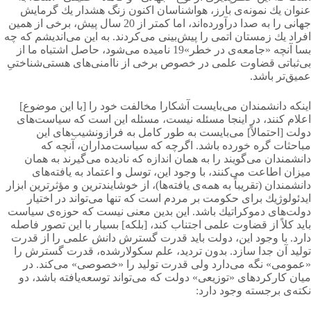
عنوان یك نمونه‌ی بارز، هواشناسان اكنون زنگ هشدار یك گرمایش
جهانی را به صدا درآورده‌اند، اما كمتر از 20 سال پیش، برخی از همین
افراد یك زمستان اتمی را پیش‌بینی می‌کردند. به این می‌اندیشم كه چه
بسا آنچه «جامعه‌ی در خطر»19 نامیده می‌شود، حاصل اشتباه ما از
بی‌ثباتی قضاوت علمی در خصوص برخی از ناامنی‌های هستی‌شناختیِ
عمیق‌تر باشد.
اینكه دانشمندان می‌بایست آشكارا مخالفت خود را [با این موضوع]
اعلام كنند، در اینجا مسئله نیست، مسئله این است كه سیاست‌های
دولت [احتمالاً] می‌بایست به طور كامل به فرازونشیب‌های این
مباحثات گره خورده باشد. اگرچه كه سیاست‌مداران، آنچه كه
دانشمندان می‌گویند را به همان اندازه كه نادیده می‌گیرند به همان
میزان اطاعت می‌کنند، با وجود این، توسل و اعتماد به یافته‌های
دانشمندان (تقریباً به همه‌ی یافته‌ها)، از خوشایندترین و مؤثرترین ابزار
ایدئولوژیك برای حكومت بر مردم است كه تنها می‌تواند در اختیار
دولت‌های دموكراتیك باشد. این بدین معنی نیست كه حوزه‌ی سیاست
باید كلاً از قضاوت علمی اجتناب كند، [بلكه] بسیار با این تصور فاصله
دارد. با وجود این، دولت باید قدرت گسترش دانش علمی را از قدرت
تولید آن جدا سازد. بدون تردید، علم سكولارشده، قدرت گسترش را
«عمومی» نگه می‌دارد ولی قدرت تولید را «خصوصی» می‌کند. در
میان كاركردهای «توزیعی» دولت كه می‌تواند توسعه‌یافته باشد، دو
نکته‌ی برجسته وجود دارد: