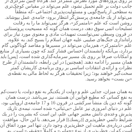
بر روی پروژه‌های مورد نظرش متمركز كند. هرگاه چنین تمركزی از
جانب دولت بر علم تحمیل نشود، علم می‌تواند در مقیاس کوچک‌تری
به سطحی از پاسخ‌گویی و مسئولیت‌پذیری اجتماعی -كه منطقاً
می‌تواند از یك جامعه‌ی پرسش‌گر انتظار برود- جامه‌ی عمل بپوشاند.
روشن است كه علم «نامتمركز»، هرگز نمی‌تواند ما را به رقابت
تسلیحات اتمی سوق دهد، درست همان گونه كه مسیحیت پروتستانی
در قرون وسطی نمی‌توانست تمهیدات مادی و معنوی مورد نیاز برای
راه‌اندازی جنگ‌های صلیبی علیه جهان اسلام را بسیج كند. به علاوه،
علم «نامتمركز»، هم‌زمان می‌تواند در مسیرها و مقاصد گوناگونی گام
بردارد، بی‌آنكه دانشمندان احساس فشار كنند كه چون بسیاری از منابع
و امكانات صرفاً بر روی یك مسیر سرمایه‌گذاری شده است، [پس] باید
همان مسیر را ادامه دهند. [همچنین] در این رابطه، دانشمندان از طرح
نظرات و ارائه‌ی انتقادات اساسی بر روی برنامه‌ی کاریشان كمتر
سخت‌گیر خواهند بود؛ زیرا تحقیقات هرگز به لحاظ مالی به نقطه‌ی
«بن بست» نخواهد رسید.
به همان میزان، جدایی علم و دولت از یكدیگر به نفع دولت، یا دست‌كم
به نفع كسانی كه مطیع قوانین آن هستند، نیز می‌باشد. درست همان
گونه كه دین یك منشأ سركشی در قرون 16 و 17 جامعه‌ی اروپایی بود،
علم در دنیای امروزی نیز عامل «بی‌ثباتی» شده است. نیمه‌ی تاریك
پذیرش وعده‌ی دانش معتبر جهانی علم، این است كه بشریت را در یك
شرایط دائمیِ خطرپذیری [(ریسك)] قرار می‌دهد. با این حال، موافقت
كمی درباره‌ی ماهیت این خطرپذیری وجود دارد، تنها امر مورد اتفاق آن
است كه این خطرپذیری از نوع «جهانی» و كاملاً «حقیقی» است. به