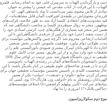
دینی و بازگرداندن الهیات به سرمنزل غایی خود به انجام رسانند. قلمرو
الهیات، با این قرائت از كتاب مقدس كه عیسی را بیشتر به عنوان
نمادی از تلاش معنوی بشر می‌دانست تا نماد پادشاهی الهی -كه
فرزندانِ معنوی‌اش در طبقه‌ی اشرافیت آلمان قابل مشاهده‌اند-، از
قید محدودیت‌های اعتقادی كلیسا آزاد شد. به طور خلاصه، قرائت‌های
نوظهور، منجر به زوال سیطره‌ی كلیسا بر مناصب دانشگاهی شد كه
همین امر منجر شد بسیاری از هگلی‌های چپ، كرسی استادی خود را
از دست بدهند. [حتی] خود ماركس از حرفه‌ی دانشگاهی‌اش با این
اقدامات ارتجاعی محروم شد. اگرچه چنین واکنش‌هایی نتوانست برای
مدت طولانی دوام بیاورد. موفقیت ملموس علم در بخش صنعتی
اجازه داد تا الهی‌دانان لیبرال بیشتری شیوه‌ی ناتورالیستیِ علم را در
تحقیقات خود وارد سازند و از این طریق، مسیر جذب كامل علوم
طبیعی به درون دانشگاه هموار شد. بدین ترتیب در اواخر سال 1898
بیشتر دانشجویان دانشگاه‌های آلمان در رشته‌ی الهیات، نام‌نویسی
كردند تا در همه‌ی شاخه‌های علوم طبیعی در كنار یكدیگر باشند. با این
حال شخصیت كلیدی در تأسیس نخستین مؤسسات تحقیقی جهان برای
متمركز كردن منابع «علوم» و «صنعت»، «دولتِ» یكی از همین
الهی‌دانان روشنفكر به نام «آدولف. ون. هارناک»15 بود، كسی كه
بنیادهای شركت «کایزر ویلهلم گزلشفتن»16،اسلاف مؤسسه‌های
«ماكس پلانک»17 امروزی را بنا نهاد.
موج
دوم
سكولاریزاسیون