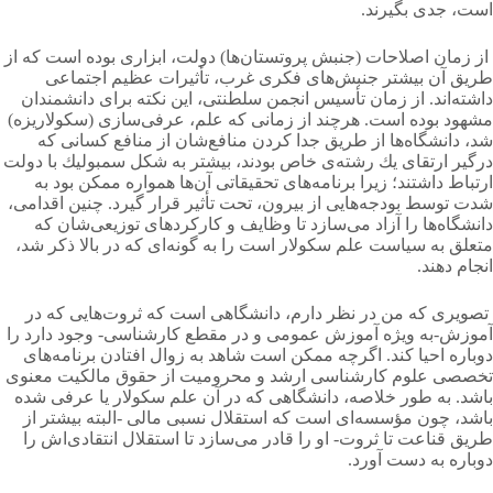
است، جدی بگیرند.
از زمان اصلاحات (جنبش پروتستان‌ها) دولت، ابزاری بوده است كه از
طریق آن بیشتر جنبش‌های فكری غرب، تأثیرات عظیم اجتماعی
داشته‌اند. از زمان تأسیس انجمن سلطنتی، این نكته برای دانشمندان
مشهود بوده است. هرچند از زمانی كه علم، عرفی‌سازی (سكولاریزه)
شد، دانشگاه‌ها از طریق جدا كردن منافع‌شان از منافع كسانی كه
درگیر ارتقای یك رشته‌ی خاص بودند، بیشتر به شكل سمبولیك با دولت
ارتباط داشتند؛ زیرا برنامه‌های تحقیقاتی آن‌ها همواره ممكن بود به
شدت توسط بودجه‌هایی از بیرون، تحت تأثیر قرار گیرد. چنین اقدامی،
دانشگاه‌ها را آزاد می‌سازد تا وظایف و كاركردهای توزیعی‌شان كه
متعلق به سیاست علم سكولار است را به گونه‌ای كه در بالا ذكر شد،
انجام دهند.
تصویری كه من در نظر دارم، دانشگاهی است كه ثروت‌هایی كه در
آموزش-به ویژه آموزش عمومی و در مقطع كارشناسی- وجود دارد را
دوباره احیا كند. اگرچه ممكن است شاهد به زوال افتادن برنامه‌های
تخصصی علوم كارشناسی ارشد و محرومیت از حقوق مالكیت معنوی
باشد. به طور خلاصه، دانشگاهی كه در آن علم سكولار یا عرفی شده
باشد، چون مؤسسه‌ای است كه استقلال نسبی مالی -البته بیشتر از
طریق قناعت تا ثروت- او را قادر می‌سازد تا استقلال انتقادی‌اش را
دوباره به دست آورد.