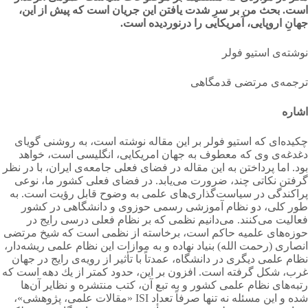
است. بحث من بر سرِ شدت یافتن این جریان است كه پیش از این،
جهانِ اروپایی، آمریكایی را درنوردیده است.
نوشته‌ی استیو فولر
ترجمه‌ی مرتضی قدمگاهی
اشاره
چكیده‌ای كه استیو فولر بر این مقاله نوشته است، به روشنی گویای
دغدغه‌ی وی كه معطوف به جهان امریكایی، انگلیسی است، خواهد
بود. اما پرداختن به این مقاله در فضای فعلی جامعه‌ی ایران، با در نظر
گرفتن نكاتی چند، ضرورت می‌یابد. در فضای فعلی كشور ما، نوعی
پراكندگی در سیاست‌گذاری‌های علمی به وضوح قابل رؤیت است. به
طور كلی، دو نظام آموزشی رسمی حوزوی و دانشگاهی در كشور
فعالیت می‌کنند. می‌دانیم نظمی كه بر نظام فعلی درسی رایج در
حوزه‌های علمیه حاكم است، برخاسته از نظمی است كه شیخ مرتضی
انصاری (رحمت الله) بنیاد نهاده و به موازات این نظام علمی ریشه‌دار،
نظام علمی دیگری در دانشگاه، عمدتاً با تأثیر از رویه‌ی رایج در جهان
غرب، شكل گرفته است. افزون بر این، حدود كمتر از یك دهه است كه
رتبه‌های نظام علمی كشور و به تبع آن، كتب منتشره و نظایر آن‌ها
شده و این مسئله نه تنها صرفاً تعداد ISI «مقالات علمی، پژوهشی»،