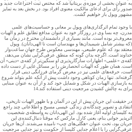
به عنوان بخشی از موزه‌ی بریتانیا شد كه مختص ثبت اختراعات جدید و
صدور رأی برای ادعای مالكیت معنوی افراد بود. در بخش بعد به تمایز
مشهور ویول باز خواهیم گشت.
با وجود تمام اثرگذاری‌های ویول بر معانی و حساسیت‌های علمی
مدرن، چه بسا وی در روزگار خود به عنوان مدافع تطابق علم و الهیات
معروف‌تر بوده است. مانند بسیاری از دانشمندان مخترع در زمان ما
(كه بیشتر شامل شیمیدان‌ها و مهندسان است تا الهی‌دانان). ویول
معتقد بود كه علوم طبیعی، مهندسی معكوس طرح جهانِ ساعت‌وار
خداوند است. اگرچه بدان گونه كه منطق عرفی‌گرایی نشان می‌دهد،
کفه‌ی «علمی» اظهارات سازگارپذیری او سنگین‌تر از کفه‌ی «دینی» آن
است. همان طور كه الهیات انحصارش را بر مسائل غایی از دست داده
است، حرفه‌های علمی نیز در معرض گرمای فرزانگی دینی قرار
گرفته‌اند. تنها زمان كوتاهی وجود داشت پیش از آنكه علم بتواند شروع
به بازسازی الهیات در شكل و شمایل خود كند و از آن به عنوان مبنایی
برای به چالش كشیدن مرجعیت دینی استفاده كند.14
در حقیقت این جریان پیش از این در آلمان و با ظهور الهیات تاریخی،
انتقادی و تصویر چندگانه‌ی زندگی عیسی مسیح و اطلاعاتی چند راجع
به كلیسای اولیه آغاز شده بود. این الهی‌دانان به واسطه‌ی شخصیت
اثرپذیر جوانی بنام، یعنی كارل ماركس كه موقتاً دنبال‌کننده‌ی این
جریان بود، تحت عنوان «هگلی‌های چپ» نامیده می‌شدند. آن‌ها جریان
عرفی‌گرایی را با اعلام جدایی كلیسا از حكومت و نیز جدایی مرجعیت