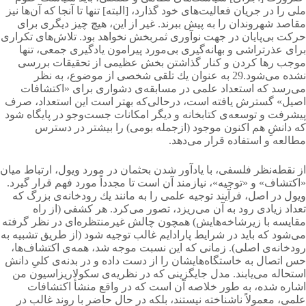
ملی را در جریان فعالیت‌های خود گذارد، [البته] تنها تا آنجا كه آن‌ها نیز
مقاصد شهروندان را به پیش ببرند. غیر از این، هیچ چیز دیگری برای
حركت بی‌پایان در جهت نوآوری ثمربخش نخواهد بود. تلاش‌های تكراری
برای عذرتراشی و بهانه‌گیری بی‌مورد پیرامون یادگیری جمعی، تنها
موجب رها كردن و كنار گذاشتن بخش عظیمی از تحقیقات بررسی
نشده می‌شود.29 به عنوان یك تلقی شخصی از موضوع، به نظر
می‌رسد كه استعداد علمی در مسابقه‌ی دشواری برای «اكتشافات
اصیل» گسترش یافته است، درحالی‌که بهتر است این استعداد، صرف
پیشرفت و توسعه‌ی كتابخانه و دیگر امكانات جست‌وجو در پایگاه شود
كه دانشِ هم اكنون موجود (ازجمله بومی) را بیشتر در دسترس
مطالعه و استفاده قرار می‌دهد.
از نقطه‌نظر فلسفی، با یادآور شدن بحثمان در مورد ویول، ارتباط میان
«اكتشاف» و «توجیه»، نیازمند آن است تا مجدداً مورد فهم قرار گیرد.
ویول در اصل، فرآیند توجیه علمی را به مانند یك رودخانه‌ی بزرگ كه
تعداد زیادی رود به آن می‌ریزد، تصور می‌کرد. هر كشفی (از راه
مقایسه با زیرشاخه‌هایش) همچون چالش غیرمنتظره‌ای در نظر گرفته
می‌شود كه باید در شرایط پارادایم غالب توجیه شود (از طریق تشبیه به
رودخانه‌ی اصلی). زمانی كه این نسبت موجه شد، همه‌ی اکتشاف‌ها،
حس اتصال به خاستگاه‌هایشان را از دست داده و در بدنه‌ی كلیِ دانش
استحاله می‌یابند. مدل جایگزینی كه در نظریه‌ی سكولاریزاسیون من
اشاره شده، به طور خلاصه آن است كه در واقع منشأ اكتشافات
علمی، معمولاً ناشناخته نیستند، بلكه در حال حاضر با روند غالب در