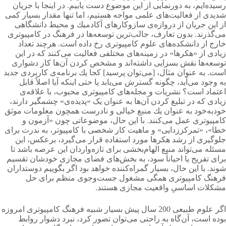
رسیده‌ایم، به دورنمایی از این موضوع دست یابیم. در اینجا با جریان
شدیدی از فعالیت‌های علمی مواجه‌ هستیم، اما تنها مقدار بسیار كمی
از این جریان از دروازه‌ی سازوكارهای آكادمیك و محیط دانشگاهی
می‌گذرند. بدون تعارف، جالب‌ترین توسعه‌ها در فرهنگ در كامپیوتری
خارج از دانشكده‌های علوم كامپیوتری رخ داده است. هرچند تعداد
زیادی از «هكرها» در زمینه‌های مختلفی فعالیت می‌کنند كه در این
توسعه‌ها نقش بسزایی داشته‌اند و مشخص كردن آن‌ها كار دشواری
است. به عنوان مثال، [می‌توان پرسید] كجا یك برنامه‌ی كاربردی جدید
به وجود می‌آید، چگونه گسترش می‌یابد یا حتی اینكه آیا اصلاً قابل
اعتماد است؟ نشریات و مجله‌های كامپیوتری محبوب، با علاقه‌ی
زیادی كه در تبلیغ كردن آن‌ها به عنوان یک «پدیده‌ی» چشمگیر دارند،
خودبه‌خود به عنوان یك منبع خیالی و نادرست همچون معلومات موثق
كامپیوتری عمل می‌کنند. با این حال، موضوعاتی چون «آزمون و
خطا»، «تمركززدایی» و ماهیت كار شخصی با كامپیوتر، به ندرت برای
جلوگیری از رشد هكرها مورد استفاده قرار می‌گیرد، برعكس، این
مسئله می‌تواند منبع الهام‌بخشی برای تازه‌واردان این عرصه باشد تا
برای تفریح یا احیاناً سود، به بخش‌های فضای مجازی خودشان تقسیم
شوند. با این حال، بسیار گمراه‌كننده خواهد بود اگر بگوییم دوستداران
فرهنگ كامپیوتری همگی مشغول جست‌وجوی منظم برای حل
مشكلات اساسیِ واقعیت مجازی هستند.
اگر علوم طبیعی 200 سال پیش بسیار شبیه فرهنگ كامپیوتری امروزه
بوده است، آن‌گاه به راحتی می‌توان تصور كرد، نبرد دشوار روابط