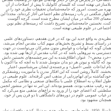
بلامنازعی نهفته است كه كلیسای كاتولیك تا پیش از اصلاحات از آن
بهره می‌جست. امروز كه جامعه‌شناسان تحقیقات نظری خود را در
اظهار شگفتی در باب زمینه‌های نظم اجتماعی آغاز کرده‌اند، مجدداً این
معمای 200 ساله در میان ایشان مطرح شده است. گرچه آگوست
كنت، نخستین جامعه‌شناس، تصریح داشت كه زمینه‌های نظم نوین
اجتماعی در علوم طبیعی نهفته است.
نظریه‌ی به واقع جدید این بود كه در قرن هفدهم، دستاوردهای علمی
در راستای بسط و تشریح بخش‌های مبهم كتاب مقدس انجام می‌شد،
همان گونه كه ابهامات و غوامض متون مشركان می‌توانست در جهت
دسترسی به نیروهایی باشد كه در كتاب مقدس از آن‌ها نهی شده بود.
«خرد محض»7 عنوان اطلاق‌شده به این سرچشمه‌های نخستین دانش
بود كه گالیله و نیوتن هر دو بدان متوسل شدند تا به آنچه كه ما اكنون با
نام ابداعات علمی «اصیل» و برجسته‌ی ایشان می‌شناسیم، اعتبار
بخشند. كاملاً روشن است كه این افكار مدرن با مأموریت روشنفكری
خودگماشته برای ابهام‌زدایی از مذهب انس گرفته‌اند. علوم طبیعی در
طول انقلابِ به اصطلاح علمی با بنگاه‌های صنعتی و نظامی كه مكمل
و نه رقیب مذهب بودند، همسو بوده‌اند. این امر نه تنها در منشور انجمن
سلطنتی كه اعضای خود را از ورود به نزاع‌های مذهبی منع می‌کرد كه
در غیاب عمومی علوم در دوره‌های دانشگاهی تا دو قرن پس از خود،
همچنان مشهود بود.
تا سال 1850، علوم طبیعی به طور جدی به دنبال كشف واقعیات نهایی