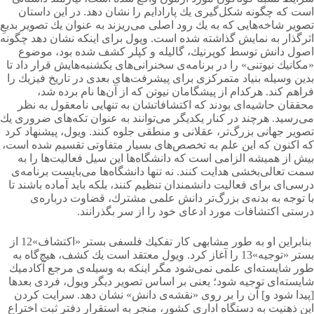
است كه چگونه شكل‌گیری یك پارادایم را نشان دهد. در این داستان
تصویر شاخه‌هایی كه به یك رود اصلی می‌ریزند به عنوان یك تصویر بدیعِ
اثرگذار به نمایش گذاشته شده است. ویول برای اینكه نشان دهد چگونه
اصول دانش توسط كوپرنیك، گالیله و كپلر كشف شده بود، موضوع
«مكانیك نیوتنی» را در برنامه‌ی سخنرانی‌های یکشنبه‌هایش قرار داد تا
بدین وسیله بنیاد متمركزی برای پیشرفت‌های بعدی در تاریخ فیزیك را
فراهم كند. هركدام از پیشگامان نیوتن كه از آن‌ها نام برده شد،
محققان حاشیه‌ای بودند كه اکتشافاتشان به تنهایی نامعقول به نظر
می‌رسید. هرچند در كنار یكدیگر می‌توانند به عنوان تكه‌های ضروری یك
تصویر جهانی بزرگ‌تر، عقلانی و منطقی جلوه كنند. ویول، پیشنهاد كرد
كه اكنون كه این علم به تخصص‌های بسیار متفاوتی تقسیم شده است،
بیش از همیشه الزامی است كه دانشگاه‌ها این سیل فعالیت‌ها را به
سمت تعالی‌بخشی هدایت كنند. نه تنها دانشگاه‌ها می‌بایست برنامه‌ی
درسی‌ای برای فعالیت دانشمندان تنظیم كنند، بلكه باید آماده باشند تا
با توجه به بدنه‌ی بزرگ‌تر دانش علمی مشترك، قضاوت درباره‌ی
درستی اكتشافات مورد ادعای خود را از سر بگذرانند.
بنابراین او به طور مشابهی كار تفكیك فلسفی بستر «اكتشاف»12 از
بستر «توجیه»13 را آغاز كرد. ویول معتقد است یك كشف، هیچ‌گاه به
طور شایسته‌ای علمی نمی‌شود مگر اینكه به وسیله‌ی مرجع آكادمیك
شایسته‌ای توجیه شود؛ یعنی بر اساس تصویر دیگر ویول، فردی بعدها
[پیدا شود و] آن را بر روی «نقشه‌ی دانش» نشان دهد. سرایت كردن
این ذهنیت به دستگاه اداری كشور، منجر به استقرار دفتر ثبت اختراع