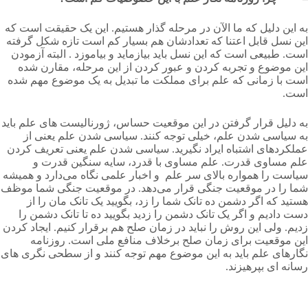
به این دلیل که ما الآن در مرحله گذار هستیم. این یک حقیقت است که
این نسل قابل اعتنا که تعدادشان هم بسیار کم است تازه شکل گرفته
است. طبیعی است که این نسل باید بیازماید و بیاموزد . البته آزمودن
این موضوع و تجربه کردن و عبور کردن از این مرحله، مقارن شده
است با زمانی که علم برای مملکت ما تبدیل به یک موضوع مهم شده
است.
به دلیل قرار گرفتن در این موقعیت حساس، ژورنالیست های علم باید
به سیاسی شدن علم، خیلی توجه کنند. سیاسی شدن علم یعنی از
عملکردهای اشتباه ایراد نگیرید. سیاسی شدن علم یعنی تعریف کردن
علم مساوی قدرت. علم مساوی با قدرد، سایه سنگین قدرت و
سیاست را همواره بالای سر علم و اخبار علمی نگاه می‌دارد و همیشه
شما را در موقعیت جنگی قرار می‌دهد. در موقعیت جنگی شما موظف
هستید که اگر دشمن ده تانک شما را زد، بگویید یک تانک مان را از
دست دادیم و اگر یک تانک دشمن را زدید بگویید ده تا تانک دشمن را
زدیم. ولی این روش را نباید در زمان صلح هم برقرار کنیم. ایجاد کردن
این موقعیت برای زمان صلح برخلاف منافع ملی است. روزنامه
نگارهای علم باید به این موضوع مه
م توجه کنند و از سطحی نگری های
رسانه ای بپرهیزند.