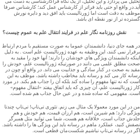
تحلیل می پردازد و این تحلیل، از یک نگاه فراکارشناسی به دست می
آید.در واقع او حتی باید فراتر از کارشناس عمل کند؛ کارشناس صرفا
موظف به دقت است اما ژورنالیست باید افق دید و دایره نورش
گسترده تر از نور نقطه ای باشد.
– نقش روزنامه ­نگار علم در فرایند انتقال علم به عموم چیست؟
در همه جای دنیا، دانشمندان عموما به صورت مستقیم با مردم ارتباط
برقرار نمی کنند، این وظیفه به عهده ژورنالیست علم است . به دلیل
اینکه دانشمندان ویژگی های خودشان را دارند؛ آنها خود را مقید به
صحت مطلق علمی می دانند در صورتیکه ژورنالیست علم، خودش را
مقید به صحت در کنار سادگی و جذابیت می داند. در واقع او چون در
رسانه کار می کند و رسانه باید مخاطب داشته باشد، موظف به این
است که نه تنها مفهوم را ساده کند بلکه آن را جذاب هم بکند. در مورد
کار ژورنالیست علم، آن چیزی که باید اتفاق بیفتد «انتقال مفهوم»
است. مفهومی که ساده شده و در عین حال جذاب هم شده است.
من در این مورد معمولا یک مثال می زنم. تئوری تی‌تاپ! تی‌تاپ چندتا
ویژگی دارد؛ هم شیرین است، هم ارزان قیمت، هم خودش و هم
جلدش جذاب است، خلاقانه هم هست، شما می توانید مثل همبرگر
نصفش کنید، عملکرد ماهم در رسانه باید این ویژگی ها را داشته باشد.
اگر در رسانه تی‌تاپ نباشیم شکست‌مان قطعی است.