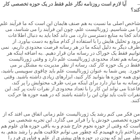
– آیا لازم است روزنامه نگار علم فقط در یک حوزه تخصصی کار
کند؟
شاخص اصلی ما نسبت به هم صنف هایمان این است که ما فرآیند علم
را می شناسیم. ژورنالیست علم، چون این فرآیند را می شناسد، می
داند کجا به منابع دسترسی دارد، می داند کجا باید به دنبال اطلاعات
برود و تحلیل هایش را با استفاده از کدام منابع به دست بیاورد. از
طرف دیگر به دلیل اینکه ما در هر رسانه فرصت محدودی داریم، نمی
توانیم فقط یک خوراک در رسانه مان قرار دهیم. .به اضافه اینکه هر
رسانه هم تعداد محدودی ژورنالیست علم دارد و وقتی ژورنالیست
فقط در یک حوزه کار کند، رسانه از نظر مدیریت به مشکل بر می
خورد. پس شما به عنوان ژورنالیست علم باید چاقوی سوییسی باشید،
توی همه حوزه ها بتوانید کار کنید، ابزارهای زیادی داشته باشید. وقتی
رسانه به ما نیاز دارد برای اینکه مرتب ظرف محتوایش را پر کند،
قاعدتا می تواند این کار را با تعداد محدودی از نفرات ثابت پر کند. این
نفرات ثابت باید توان این را داشته باشند که در همه حوزه ها حرکت
کنند.
من فکر می کنم رشد یک ژورنالیست علم زمانی اتفاق می افتد که از
حوزه تخصصی خودش پا را فراتر می گذارد. این تجربه شخصی من
است که وقتی از حوزه نجوم خارج شدم و به باقی حوزه های علوم هم
پرداختم تازه فهمیدم که چطور می توانم خلاقیت هایم را رشد بدهم. به
نظر می آید که بودن در حوزه های بیشتری از علم و فناوری فرد را