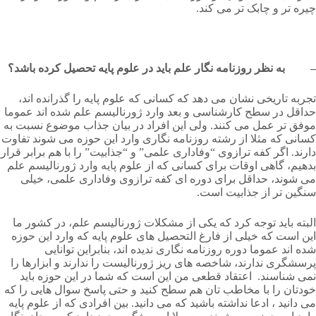
چیره تر و چابک تر می کند.
– به نظر روزنامه نگار علم باید در علوم پایه تحصیل کرده باشد؟
تجربه تاریخی نشان می دهد که کسانی که علوم پایه را گذرانده اند،
حداقل در سطح کارشناسی و بعد وارد ژورنالیسم علم شده اند عموما
موفق تر عمل می کنند. ولی این افراد در بیان جذاب موضوع نسبت به
کسانی که مثلا از رشته روزنامه نگاری وارد این حوزه می شوند تفاوت
دارند. اگر کفه ترازوی “وفاداری علمی” و “جذابیت” را با هم برابر قرار
بدهیم، گاهی اوقات برای کسانی که از علوم پایه وارد ژورنالیسم علم
می شوند، حداقل برای دوره ای کفه ترازوی وفاداری علمی، خیلی
سنگین تر از جذابیت است.
البته باید توجه کرد که یکی از مشکلات ژورنالیسم علم، در کشور ما
این است که خیلی از فارغ التحصیل های علوم پایه که وارد این حوزه
شده اند عموما دوره روزنامه نگاری ندیده اند، بنابراین توانایی
پرسشگری ندارند، شاخصه های ریز ژورنالیست را ندارند و ابزارها را
نمی شناسند. اعتقاد قطعی من این است که شما در این حوزه باید
خودتان را با مخاطب تان هم سطح کنید و حتی پاسخ سوال هایی را که
می دانید ، ادعا نداشته باشید که می دانید. بین افرادی که از علوم پایه