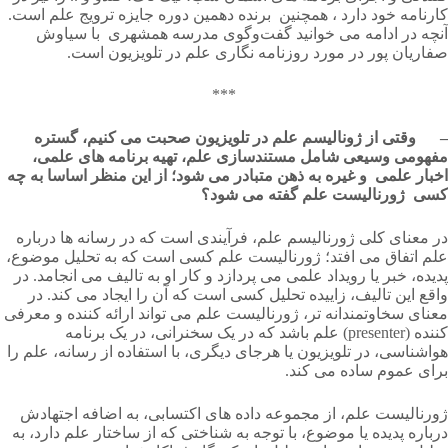
کارنامه خود دارد ، همچنین برنده دهمین دوره جایزه ترویج علم است.
آنچه در ادامه می خوانید گفت‌وگوی مدرسه همشهری با سیاوش
صفاریان پور در مورد روزنامه نگاری علم در تلویزیون است.
***
– وقتی از ژونالیسم علم در تلویزیون صحبت می کنیم، گستره
مفهومی وسیعی شامل مستندسازی علم، تهیه برنامه های علمی،
اخبار علمی و غیره به ذهن متبادر می شود؛ از این منظر اساسا به چه
کسی ژورنالیست علم گفته می شود؟
در معنای کلی ژورنالیسم علم، فرآیندی است که در رسانه ها درباره
علم اتفاق می افتد؛ ژورنالیست علم کسی است که به تحلیل موضوع،
پدیده، خبر یا رویداد علمی می پردازد و کار او به تالیف می انجامد. در
واقع این تالیف، زاییده تحلیل کسی است که آن را ایجاد می کند. در
معنای سخاوتمندانه تر، ژورنالیست علم می تواند ارائه کننده و معرفی
کننده (presenter) علم باشد که در یک سخنرانی، در یک برنامه
هواشناسی، در تلویزیون یا هرجای دیگری، با استفاده از رسانه، علم را
برای عموم ساده می کند.
ژورنالیست علم، از مجموعه داده های اکتسابی، به اضافه اجتهادش
درباره پدیده یا موضوع، با توجه به شناختی که از ساختار علم دارد، به