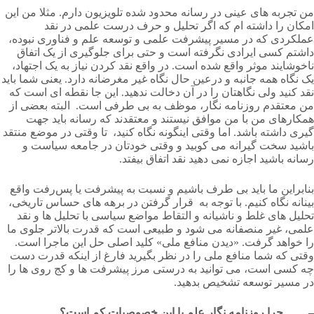
من تجربه های عینی در رسانه محدود شده تلویزیون دارم. مثلا من این
امکان را داشته ام که اگر تحلیل و حرف درست علمی در نقد
عملکردی که در مسیر پیشرفت علمی و توسعه علم و فناوری نبوده،
داشتم کسی ایرادی نگرفته است و حتی برای جلوگیری از یک اتفاق
ناخوشایند موثر واقع شده است. در واقع نقد کردن نیاز به یک اجتهاد،
یک نگاه همه جانبه و درعین حال نگاه غیر مغرضانه دارد. یعنی شما باید
نقد کنید ولی نگاهتان را در آن دخالت ندهید. این جا نقطه ای است که
من معتقدم روزنامه نگار، موظف به بی طرفی است. البته بعضی از
همکارهای من با من موافق نیستند و معتقدند که رسانه باید جهت
گیری داشته باشد. اما وقتی اینگونه نگاه کنید، تا وقتی در موضع منتقد
باشید سخت گیرانه می کوبید و وقتی خودتان در جامعه سیاست و
رسانه باشید اجازه نمی دهید نقد اتفاق بیفتد.
بنابراین ما باید بی طرف باشیم و نسبت به پیشرفت یا پس‌رفت واقع
بینانه نگاه کنیم. با توجه به قرار گرفتن در برهه های حساس تاریخی،
تحلیل های غلط و ناشیانه و التقاط مواضع سیاسی با تحلیل ها و نقد
علمی، غیر منصفانه می شود و طبیعی است که قدرت بالاتر جلوی ما
را خواهد گرفت. «دیدن منافع ملی» کلید اصلی حل این ماجرا است.
وقتی که شما منافع ملی را در نظر بگیرید فارغ از اینکه قدرت دست
چه کسی است، می توانید به درستی مرز پیشرفت ها و کج روی ها را
در مسیر توسعه تشخیص بدهید.
– چرا روزنامه نگار علم با این خصوصیات کم است؟