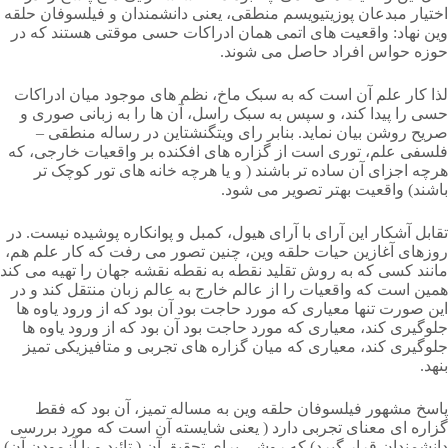
اختیار مبدعان پوزیتیویسم منطقی، یعنی دانشمندان و فیلسوفان حلقه
وین نهاد: واقعیت های اتمی همان ادراکات حسی موقتی هستند که در
حوزه حواس افراد حاصل می شوند.
لذا کار علم آن است که به سبک ماخ، نظم های موجود میان ادراکات
حسی را پیدا کند، و سپس به سبک راسل، آن ها را به زبانی صوری و
صریح روشن بیان نماید. بنابر رای ویتگنشتاین در رساله منطقی –
فلسفی علم، توری است از گزاره های افکنده بر واقعیات خارجی، که
هرچه اجزای آن ساده تر باشند ( و یا هرچه خانه های تور کوچک تر
باشند) واقعیت بهتر تصویر می شود.
تقابل آشکار این آرای با آرای هیول، کمبل و پوانکاره پوشیده نیست. در
روزهای آغازین حیات حلقه وین، چنین تصور می رفت که کار علم هم،
مانند کسی که به روش تقلید نقطه به نقطه نقشه جهان را تهیه می کند
همین است که واقعیات را از عالم خارج به عالم زبان منتقل کند و در
این صورت تنها معیاری که مورد حاجت بود آن بود که از ورود یاوه ها
جلوگیری کند، معیاری که مورد حاجت بود آن بود که از ورود یاوه ها
جلوگیری کند، معیاری که میان گزاره های تجربی و متافیزیکی تمیز
بنهد.
پاسخ مشهور فیلسوفان حلقه وین به مساله تمیز، آن بود که فقط
گزاره ای معنای تجربی دارد ( یعنی شایسته آن است که مورد بررسی
دانشمندان قرار گیرد) که روشی برای تحقیق آن ( تائید و یا آزمودن آن)