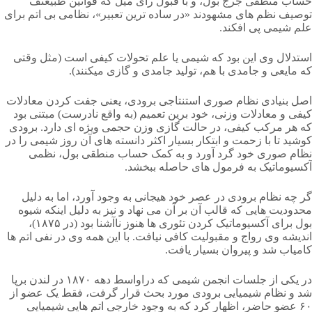
حساب منطقی جرج بول، و با قبول رای میل که قوانین طبیعتف
توصیف نظم های مشهودند «در ساده ترین تعبیر»، نظامی بی اتم برای
علم شیمی پی افکند.
استدلال وی این بود که شیمی یا علم تحولات کیفی است (مثل وقتی
که مایعی و جامدی با هم، تولید جامدی و گازی میکنند).
اصل بنیادی نظام صوری استنتاجی برودی، یعنی جفت کردن معادلات
کیفی و معادلات وزنی، خود برین تعمیم (به واقع نادرست) مبتنی بود
که هر مرکب کیفی، در حالت گازی وزن حجمی ویژه ای دارد. برودی
کوشید تا با زحمت و ابتکار بسیار اکثر دانسته های آن روز شیمی را در
نظام صوری خود گرد آورد و به کمک حساب منطقی بول، نظمی
آکسیوماتیک به فرمول های حاصله ببخشد.
گر چه نظام برودی در عصر خود هیجانی به وجود آورد، اما به دلیل
محدودیت هایی که قالب آن بر آن می نهاد و نیز به دلیل اینکه شیوه
بول برای آکسیوماتیک کردن تئوری ها هنوز ناآشنا بود (در ۱۸۷۵)،
اندیشه وی رواج و مقبولیت کافی نیافت. با این همه وی در نفی اتم ها
کامیاب شد و پیروان بسیار یافت.
در یکی از جلسات انجمن شیمی که دراواسط دهه ۱۸۷۰ در لندن برپا
شد و نظام شیمیایی برودی مورد بحث قرار گرفت، فقط یک عضو از
۶۰ عضو حاضر، اظهار کرد که به وجود خارجی اتم هایی شیمیایی