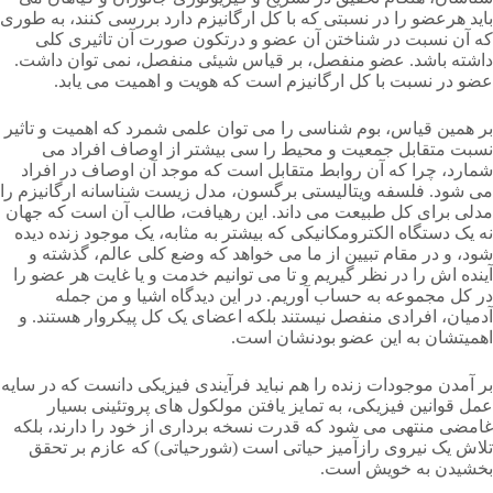
باید هرعضو را در نسبتی که با کل ارگانیزم دارد بررسی کنند، به طوری
که آن نسبت در شناختن آن عضو و درتکون صورت آن تاثیری کلی
داشته باشد. عضو منفصل، بر قیاس شیئی منفصل، نمی توان داشت.
عضو در نسبت با کل ارگانیزم است که هویت و اهمیت می یابد.
بر همین قیاس، بوم شناسی را می توان علمی شمرد که اهمیت و تاثیر
نسبت متقابل جمعیت و محیط را سی بیشتر از اوصاف افراد می
شمارد، چرا که آن روابط متقابل است که موجد آن اوصاف در افراد
می شود. فلسفه ویتالیستی برگسون، مدل زیست شناسانه ارگانیزم را
مدلی برای کل طبیعت می داند. این رهیافت، طالب آن است که جهان
نه یک دستگاه الکترومکانیکی که بیشتر به مثابه، یک موجود زنده دیده
شود، و در مقام تبیین از ما می خواهد که وضع کلی عالم، گذشته و
آینده اش را در نظر گیریم و تا می توانیم خدمت و یا غایت هر عضو را
در کل مجموعه به حساب آوریم. در این دیدگاه اشیا و من جمله
آدمیان، افرادی منفصل نیستند بلکه اعضای یک کل پیکروار هستند. و
اهمیتشان به این عضو بودنشان است.
بر آمدن موجودات زنده را هم نباید فرآیندی فیزیکی دانست که در سایه
عمل قوانین فیزیکی، به تمایز یافتن مولکول های پروتئینی بسیار
غامضی منتهی می شود که قدرت نسخه برداری از خود را دارند، بلکه
تلاش یک نیروی رازآمیز حیاتی است (شورحیاتی) که عازم بر تحقق
بخشیدن به خویش است.