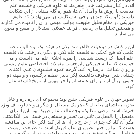
اند. در کنار پیشرفت هایی ظفرمندانه علوم فیزیکی و فلسفه علم
مناسب با روش ها و آمال آن ها، همواره گله مندانی از این شکایت
داشتند (گو اینکه چندان ارجی به شکایتشان نمی نهادند) که علوم
فیزیکی در مقام تحلیل طبیعت جوانب مهمی از آن را نادیده می گذارند
و همچنین تحلیل های ریاضی، فرایند عقلانی استدلال را مسخ و معوج
می سازند.
این واکنش در دو هیئت ظاهر شد. یکی در هیئت یک ایده آلیسم ضد
علمی که هیچ کمکی به فلسفه علم نکرد و دیگری درهیئت یک فلسفه
علم اصیل که زیست شناسی را نمونه اعلای علم می دانست و می
خواست که علوم فیزیکی رابرحسب مقولات اختصاصی علوم زیستی
و روان شناختی بازسازی کند. گرچه عموم فیلسوفان علم، اعتنای
چندانی بدین موقوف نداشتند، لکن تاثیر عظیم برگسون و وایتهد، دو
حامی بزرگ آن، بر رای عامه، آن را حز مهمی از تاریخ فلسفه علم
کرد.
تصویر جهان در علوم فیزیکی چنین بود: مجموعه ای ذره ذره و قابل
تجزیه به اشیای منفصل که هر یک مستقل از دیگری واحد اوصاف ویژه
خویش است. وقتی مکانیک، وجه غالب علم فیزیک بود، این اشیای
منفصل را بالفعل بی تاثیر، بی تغییر و مستقل در هستی می انگاشتند،
مگر آن گاه که چیزی از خارج در آن ها اثر کند. لکن جای این مناقشه
هست که ما در چنین تصویری, علم فیزیک است نه طبیعت. زیست
شناسان، هنگام تحقیق در تشریح و فیزیولوژی جانوران و گیاهان می