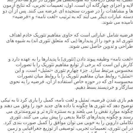
لایه و اجزای چهارگانه آن است. اول، تعمیمات تجربی، که نتایج آزمون
ها و مشاهدات را در صورت سنجیده ای عرضه می کنند. پس از آن دو
دسته عبارات دیگر می آیند که به ترتیب «لغت نامه» و «فرضیه»
نامیده می شوند.
فرضیه شامل عباراتی است که حاوی مفاهیم تئوریک خادم اهداف
تئوری اند و خود را از پدیدارها (یی که متعلق تئوری اند) به شیوه های
طراحی و تدوین حاصل نمی شوند.
«لغت نامه» وظیفه پیوند دادن [تئوری] با پدیدارها را به عهده دارد و
کارش این است که برخی از توابع مفاهیم تئوریک را با تصورات
محسوس مرتبط سازد. جزء چهارم تئوری «تمثیل» است، و این
«تمثیل» روابط میان مفاهیم تئوریک را با روابط میان تصورات
محسوسه ای که در حوزه خاص استفاده از آن، فرضیه را به نحوی
سازگار و خردپسند بسط دهیم.
هم بازی شدن فرضیه، تمثیل و لغت نامه، کمبل را یاری کرد تا به نیکی
توضیح دهد که تئوری ها چگونه با داده های جدید خود را وفق می دهند و
چگونه موارد نقض را می بلعند و به سنتزه تازه تر و نیرومندتری می
رسند و چگونه پدیدارهای کاملا بدیعی را پیش بینی می کنند. تئوری
تکاملی داروین را به خوبی می توان موافق را کمبل صورت بندی کرد.
در این تئوری، تعمیمات تجربی، توصیفی از توزیع جغرافیایی و زمین