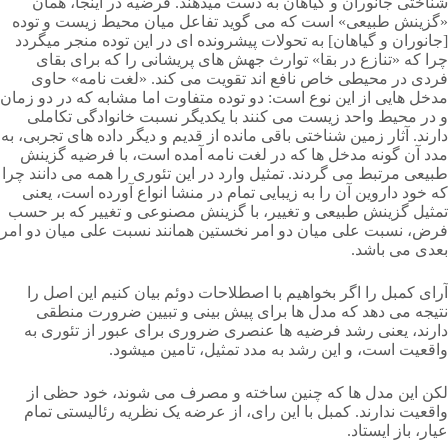
شناختی جانوران و گیاهان به دست میدهند. فرضیه در اینجا، همان
«گزینش طبیعی» است که می گوید تفاعل میان محیط زیست و توده
[جانوران و گیاهان] به تحولات پیشرونده ای در این توده منجر میگردد
چرا که «تنازع در بقا» توارث جهش های پریشانی را که برای بقای
فردی در محیطی خاص نافع اند تقویت می کند. «لغت نامه» حاوی
مدخل هایی از این نوع است: دو توده متفاوت اما مشابه که در دو زمان
و در محیط واحد زیست می کنند با یکدیگر نسبت خانوادگی تکاملی
دارند. آثار زمین شناختی باقی مانده از قدیم و دیگر داده های تجربی، به
مدد آن گونه مدخل ها که در لغت نامه آمده است، با فرضیه گزینش
طبیعی مرتبط می گردند. تمثیل وارد در این تئوری را همه می دانند چرا
که خود داروین آن را به زیبایی تمام در منشا انواع آورده است، یعنی
تمثیل گزینش طبیعی و تغییر، با گزینش مصنوعی و تغییر که بر حسب
فرض، نسبت علی میان دو امر نخستین همانند نسبت علی میان دو امر
بعدی می باشد.
آرای کمبل را اگر بخواهیم با اصطلاحات دوئم بیان کنیم این اصل را
نتیجه می دهد که مدل ها برای پیش بینی و تبیین ضرورت منطقی
دارند، یعنی رشد فرضیه ها عنصری ضروری برای عبور از تئوری به
واقعیت است، و این رشد به مدد تمثیل، تامین میشود.
لکن این مدل ها که چنین ساخته و مصرف می شوند، خود حظی از
واقعیت ندارند. کمبل با این رای، از عرضه یک نظریه رئالیستی تمام
عیار، باز ایستاد.