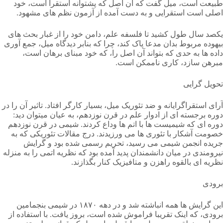
طبیعت است، میل گفت که آن اصل که پشتوانه استقرا است، خود
اصلی است استقرایی و به دست آمده از آزمون نظم های مشهود.
یکصد سال طول کشید تا فلسفه علم، دامن خود را از غبار بحث های
بیهوده مربوط بدان مدعا پاک کند، چرا که بنابر دیدگاه میل، جمع آوری
داده ها به حدی که بتواند آن اصل را، که خود مبنای برهان است،
مبرهن سازد، کاری ناممکن است.
تحویل گرایی
آرای استقراگرایانه و ضد تئوریک میل، بسیار کارگر افتاد. تاثیر آن را در
دوره برجسته ای از ادوار علم در قرن نوزدهم، به عیان میتوان دید:
دوره ای که شیمیست ها با اتم ها وداع کردند. شیمی در قرن نوزدهم
خصومت آشکار با تئوری ها می ورزیدند. درج مقالات تئوریکی که به
جریده انجمن شیمی می رسید، تحریم رسمی شده بود و گرایش
نیرومندی در میان دانشمندان پدید آمده بود که نظریه اتمی را به منزله
نظریه ای بالقوه راهزن و متافیزیک کنار بگذازند.
برودی
این گرایش ها همه انباشته شد و در دهه ۱۸۷۰ در شیمی بنجمامین
برودی، که اینک تقریبا فراموش شده است، بروز یافت. با استفاده از