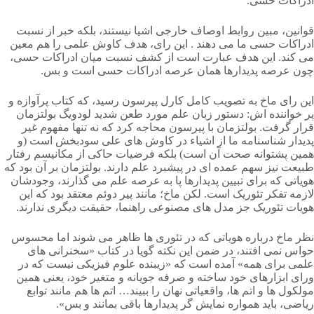
ادراکات حسی.
قوانین، مبین روابط اوصاف خارجی اشیا نیستند، بلکه خبر از نسبت
ادراکات حسی ما می دهند . این رای، هدف کاوش علمی را هم معین
می کند. این هدف عبارت است از کشف نسبت میان ادراکات حسی،
چون عرصه پدیدارها همان عرصه ادراکات حسی است و بس.
این رای ماخ به تصویب کامل کارل پیرسون رسید، که کتاب پرآوازه و
پر خواننده اش: دستور زبان علم مورد طعن شدید لودویگ بولتزمان
قرار گرفت. بولتزمان با پیرسون محاجه کرد که نه تنها مفهوم غیر
پدیدار شناسنامه ما از اشیاء در کاوش های علی سودبخش است (و
همین پشتوانه صحت آن است) بلکه فرضیات حاکی از مکانیسم رفتار
طبیعت نیز سهم عمده ای در پیشبرد علم دارند. بولتزمان بر آن بود که
هویاتی که برای تبیین پدیدارها پا به عرصه علم می گذارند، وجودشان
لازمه تفکر تئوریک است. لکن ماخ؛ مانند پیر دوئم معتقد بود که این
هویات تئوریک جز مدل های مصنوعی راهنما، حقیقت دیگری ندارند.
نظر ماخ درباره هویاتی که در تئوری ها ظاهر می شوند اما محسوس
حواس نمی افتند، در ضمن این نکته گویا در کتاب «سخنرانی های
علمی برای همه» آمده است که «زیبنده علوم فیزیکی نیست که در
ورای ابزارهای خود ساخته و صرفه جویانه و متغیر خود، یعنی همین
مولکول ها و اتم ها، واقعیاتی نهان را ببیند… اتم ها هم مانند توابع
ریاضی، باید همواره نمایش گر پدیدارها باقی بمانند و بس».