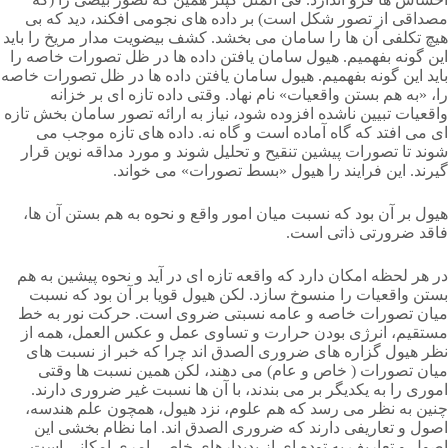
مصداقی از تصور شکل است) بر داده های نجومی افکند، دید که بی
هیچ تکلفی آن ها را سامان می بخشد. کشف بیضویت مدار مریخ را باید
این گونه بفهمیم. هیول سامان یافتن داده ها در ظل تصورات خاصه را
باید این گونه بفهمیم. هیول سامان یافتن داده ها در ظل تصورات خاصه
را، «به هم بستن واقعیات» نام نهاد. وقتی داده تازه ای بر خزانه
واقعیات تبیین ناشده افزوده شود، نیاز به ارائه تصور سامان بخش تازه
ای می افتد که گاه آماده است و گاه نه. داده های تازه موجب می
شوند تا تصورات پیشین تنقیح و تحلیل شوند و مورد مداقه نوین قرار
گیرند. این فرایند را هیول «بسط تصورات» می خواند.
هیول بر آن بود که نسبت میان امور واقع و نحوه به هم بستن آن ها،
فاقد ضرورتی ذاتی است.
در هر لحظه امکان دارد که واقعه تازه ای در آید و نحوه پیشین به هم
بستن واقعیات را منسوخ سازد. لکن هیول قویا بر آن بود که نسبت
میان تصورات خاصه و عامه نسبتی ضروی است. حرکت نور به خط
مستقیم، انرژی بودن حرارت و تساوی عمل و عکس العمل، همه از
نظر هیول گزاره های ضروری الصدق اند چرا که خبر از نسبت های
میان تصورات ( خاص و عام) می دهند، لکن همین نسبت ها وقتی
اموری را به یکدیگر بر می بندند، با آن ها نسبت غیر ضروری دارند.
چنین به نظر می رسد که هم علوم، نزد هیول، همچون علم هندسه،
اصول و تعاریفی دارند که ضروری الصدق اند. اما نظام بخشی این
اصول و تعاریف به توده ای از پدیدارهای خاص، امری امکانی است.