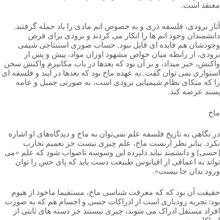
معتقد است.
آثار برودی، فلسفه ذری و به خصوص اتم مادی را باد حمله گرفتند.
دانشمندان وجود اتم ها را انکار می کردند و برودی برای فرض
وجودشان هم فایده ای قایل نبود. حساب صوری استنتاجی شیمی
برودی، از رابطه میان خواص مشهود اوزان مواد، پیش و پس از
واکنش، خبر میداد، و بر آن بود که بعدها در باب مکانیزم واکنش سخن
استواری نمی توان گفت. به عهده ماخ بود که بعدها در آیند و فلسفه ای
را که متکای نظام شیمیایی برودی است، به صورتی جمیل و عامه
پسند عرضه کند.
ماخ
در نگاهی به تاریخ فلسفه علم نمی‌توان به ماخ و دیدگاه‌های او اشاره
نکرد. بنابر نظر ارنست ماخ، علم چیزی نیست جز نعمیم تجارب
[حسی] و دانشمند نباید دلبرده این وسوسه ناصواب شود که علم «می
تواند به اعماقی از اقیانوس طبیعت دست یابد که پای حس را توان
ورود بدان جا نیست».
حقیقت آن بود که که معرفت شناسی ماخ، مستقیما ماخوذ از هیوم
بود: تجربه رودباری است از ادراکات حسی و اجسام هم که به صورت
افراد مستقل ادراک می شوند، چیزی نیستند جز دسته های ثابتی از