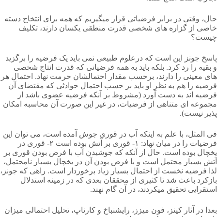
حال، وقتی در برابر فرضیاتی قرار میگیریم که همه برای انتخاج دسته
خاصی از گزاره های شخصی قدرت منطقی یکسان دارند، تکلیف
چیست؟
پاسخ جونز این است که درعلوم طبیعی نمی باید یک فرضیه را برگزید
و بقیه را رد کرد. بلکه باید به همه فرضیاتی که قدرت انتاج شخصی
های معینی را دارند، برحسب مقدار احتمالشان حرمت نهاد. احتمال هر
فرضیه را هم به نظر او باید بر حسب احتمال حوادثی که مقتضای آن
فرضیه اند به دست آورد (مشروط بر آنکه فرضیه عضوی باشد از
مجموعه ای متناهی از فرضیات، در غیر این صورت آن محاسبه امکان
پذیر نیست).
فی المثل، با علم به اینکه آب در قوری جوش آمده است، می توان این
فرضیات را در میان نهاد: ۱- قوری بر آتش بوده است ۲- قوری در
یخچال بوده است. حال از آنکه که جوشیدن آب با فرض بودن قوری بر
آتش بسیار محتمل است و با فرض بودن آن در یخچال بسیار نامحتمل،
لذا فرضیه نخست از احتمال بسیار زیاد برخوردار است. راهی که جونز،
بازکرد باعث شد تا کثیری از محققان بعدی که در زمینه استدلال
استقرایی تحقیق میکردند، در آن گام نهند.
بعدا در آثار کینز، فون میزز، رایشنباخ و کارناپ، تحلیل احتمالی میزان