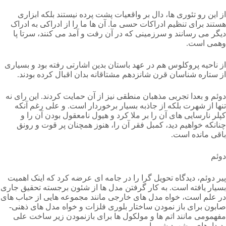
از این رو تئوری ها، دال بر واقعیات پشت پرده نیستند بلکه ابزاری
هستند برای تنظیم ادراکات حسی ما. آن ها ما را از ادراکی به ادراک
دیگر می رسانند و سرزمینی که در آن رفت و آمد می کنند، سرتا پا
وهمی است.
از ناحیه پروکلوس هم در عهد باستان بدین اشارتی رفته بود و بسیاری
از ستاره شناسان قرن شانزدهم مشتاقانه بدان اقبال کرده بودند.
دوئم و بعدا تجربی مذهبان منطقی نیز از آن حمایت کردند. این رای نه
تنها از شهرت بلکه از جاذبه بسیار برخوردار است. و علی رغم آنکه
کپلر نارسایی های آن را بر ملا کرد و هیول نامعقول بودن آن را و
چنانکه خواهیم دید، کمبل فقر آن را، هنوز همچنان پر قوت و رونق
باقی مانده است.
دوئم
پیر دوئم، دیدگاه تحویل گرا را در جامه ای عرضه کرد که اینک اهمیت
بسیار یافته است. به کار گرفتن مدل ها از شئون برجسته تحقیق جاری
در علم است، خواه مدل های خارجی مانند مجموعه هایی از حباب های
صابون برای باز نمودن ساختار بلوری فلزات و خواه مدل های ذهنی-
مفهمومی مانند اتم ها و مولکول ها برای بازنمودن زیر ساخت علی
پدیدارهای مشهود شیمیایی.