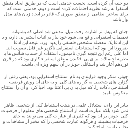
دو جنبه آن کرده است. نخست خدمتی است که در طریق ایجاد منطق
استقرا به رشد نظریه احتمالات کرده است و دوم، خدمتی است که
برای ساختن نظامی از منطق صوری که قادر بر ایجاد زبان های مدل
وار باشد.
چنان که پیش تر اشارت رفت میل، مدعی شد اصلی که پشتوانه
تعمیمات استقرایی واقع می شود خود نیاز به اثبات استقرایی دارد، و با
این ادعا یک معضله مشخص فلسفی را پدید آورد. نتیجه این ادعا
ضرورتا این بود که استنتاجات استقرایی ناگزیر غیر قابل تصویب اند.
اما علی رغم این نتیجه گیری نامیمون، استفاده از حساب شانس ها با
نظریه احتمالات برای پی افکندن منطق استقراء کاری بود که در قرن
نوزدهم آغاز شد و استانلی جونز در آن سهم ویژه ای داشت.
جونز، منکر وجود فرآیندی به نام استنتاج استقرایی بود، یعنی رفتن از
گزاره های شخصی به گزاره های کلی. و به جای آن روش فرضی-
استنتاجی دکات را، که میل بدان بی اعتنا بود، احیا کرد. و آن را استنتاج
معکوس نامید.
بنابر این رای، استدلال علمی در هیئت استنباط کلی از شخصی ظاهر
نمی شود بلکه عبارت است از استنتاج شخصی های معلوم از فرضیات
کلی. جونز، بر ان بود که کثیری از عبارات کلی می توانند به جای
فرضیات بنشینند و هرگونه عبارت شخصی را که مخبر از مشاهدات و
تجارب است انتاج کنند.