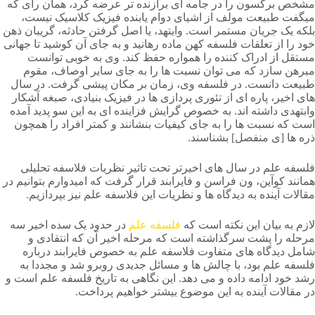
مشخص برگسون را در جامه ای برازنده تر عرضه کرد، همان رای که
میگفت طبیعت مولف از اشیای دوام یابنده فیزیک کلاسیک نیست،
بلکه یک جریان مستمر است. وایتهد، یا اصل گرفتن حادثه، گریبان ذهن
خود را از تعلقات فلسفه کهن ماده رهانید و به جای آن کوشید تا جهانی
مستقل از ادراک کننده را همواره حفظ کند. وی به خوبی توانست
مبرهن سازد که می توان نسبت ها را به جای سایر اوصاف، مقوم
طبیعت دانست. در فلسفه وی، زمان بر مکان پیشی گرفت. در سال
های اخیر، پاره ای از تئوری پردازی ها در فیزیک بنیادی، صبغه آشکار
وابتهدی داشته اند. به خصوص گرایش فزاینده ای به این سو پدید آمده
است که نسبت ها را به جای کیفیات بنشانند و کمتر افراد را همچون
ذره ها [ی منفصل] بشناسند.
فلسفه علم در سال های اخیرتر تحت تاثیر نظریات فلاسفه تحلیلی
همانند کوآین، ون فراسن و فایرابند قرار گرفت که امیدوارم بتوانیم در
مقالات آینده به دیدگاه ها و نظریات این فلاسفه علم نیز بپردازیم.
لازم به بیان این نکته است که
فلسفه علم
در حدود یک سده اخیر سه
مرحله را پشت سرگذاشته است که مرحله اخیر آن که انتقادی و
شامل دیدگاه های متفاوت فلاسفه علم به خصوص فایرابند درباره
فلسفه علم بود، با چالش ها و مسائل جدیدی روبرو شد و مجددا به
رشد خود ادامه داده و می دهد. این نگاهی به تاریخ فلسفه علم است و
در مقالات آینده به این موضوع بیشتر خواهیم پرداخت.