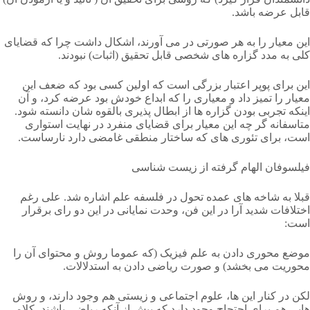
قابل عرضه باشد.
این معیار را به هر صورتی در می آورند، اشکال داشت چرا که قضایای
کلی به مدد گزاره های شخصی قابل تحقیق (اثبات) نبودند.
این برای پوپر اعتبار بزرگی است که اولین کسی بود که ضعف این
معیار را تمیز داد و معیاری را که ابداع خودش بود عرضه کرد، و آن
اینکه تجربی بودن گزاره ها از ابطال پذیری بالقوه شان دانسته شود.
متاسفانه گر چه این معیار برای قضایای منفرد در نهایت استواری
است، برای تئوری های که ساختار منطقی غامضی دارد نارساست.
فیلسوفان الهام گرفته از زیست شناسی
قبلا به شاخه های عمده تحول در فلسفه علم اشاره شد. علی رغم
اختلافات شدید آرا در این فن، وحدت نمایانی در این دو رای برقرار
است:
موضع محوری دادن به علم فیزیک (که عموما روش و محتوای آن را
محوریت می بخشد) و صورت ریاضی دادن به استدلالات.
لکن در کنار این ها، علوم اجتماعی و زیستی هم وجود دارند، و روش
هایی هم برای احتجاج وجود دارد که بیش از آنکه ریاضی باشند، کلامی