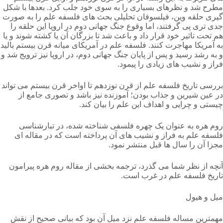
مطرح شد و نظرهای بسیاری را به سوی خود جلب کرد. بعدها با شکل
گیری حلقه وین، فیلسوفان تحلیلی بحث های فلسفه علم را به صورت
جدی تری پی گرفتند، اما وقوع جنگ جهانی دوم در اروپا این حلقه را
هم تحت تاثیر خود قرار داد و باعث شد تا بزرگان آن یا کشته شوند و یا
به آمریکا مهاجرت کنند. فلسفه علم در آمریکای میانه قرن بیستم بالید
و به رشد رسید و پس از پایان جنگ جهانی دوم، در اروپا نیز ترویج شد و
فراز و نشیب های زیادی را پیمود.
بررسی تاریخ فلسفه علم از قرن نوزدهم تا اواخر قرن بیستم می تواند
در عین شیرین و جذاب بودن؛ آموزنده نیز باشد و تصوری جامع از
چیستی و چرایی و اهداف این علم را بیان کند.
روم هره به عنوان یک چهره فلسفی شناخته شده، در تبارشناسی
فلسفه علم به فراز و نشیب های آن پرداخته است که در مقاله ای
مجزا آن را سال ها قبل منتشر نمود.
آنچه از نظر شما می گذرد، ترجمه بخشی از مقاله روم هره پیرامون
تاریخ فلسفه علم در غرب است.
میل و هیول
مهمترین مساله فلسفه علم نزد میل آن بود که بیانی صحیح از نقش