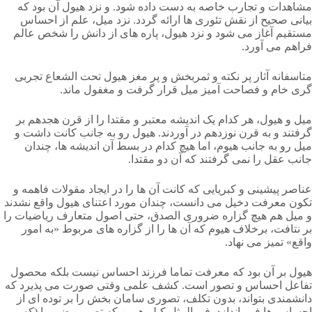
مشاهدات و تجارب خاصه به دست داده شود. و نزد هیول آن بود که
بیانی صحیح از نقش تئوری ها ارائه گردد. نزد میل، علم از احساس
مستقیم آغاز می شود و نزد هیول، پاره های از دانش را شخص عالم
فراهم می آورد.
متاسفانه آثار پر نکته و ثمربخش و پر مغز هیول تحت الشعاع تجربی
گری خام و فصاحت آمیز میل قرار گرفت و مغفول ماند.
میل و هیول، هر کدام یک اندیشه معتبر و مقتدا را از قرن هجدهم بر
گرفتند و به قرن نوزدهم در آوردند. هیول رو به جانب کانت داشت و
میل رو به جانب هیوم، اما هیچ کدام در بسط آن اندیشه ها، چندان
جانب عقل را نمی گرفتند که آن دو مقتدا.
عناصر پیشینی و کبریایی که کانت آن ها را در ایجاد مقولات فاهمه و
تکون معرفت دخیل می دانست، چندان مورد اعتنای هیول واقع نشدند
و میل هم هیچ گزاره ضروری الصدق، حتی اصول متعارف ریاضیات را
بر نتافت، برخلاف هیوم که آن ها را از گزاره های مربوط «به امور
واقع» تمیز می نهاد.
هیول بر آن بود که معرفت تماما فرزند احساس نیست بلکه محصول
تفاعل احساس و تصور است. کشف علمی وقتی صورت می پذیرد که
دانشمندی بتواند، بدون تکلف، تصوری سامان بخش را بر توده ای از
احساس ها فرو اندازد. فی المثل کپلر همین که تصور بیضی را (که