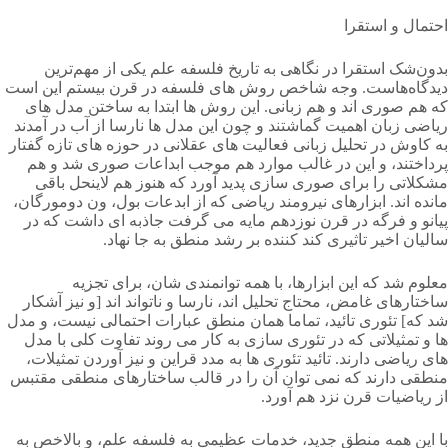
احتمال و استقرا
بدون‌شک استقرا در نگاهی به تاریخ فلسفه علم یکی از مهم‌ترین
دیدگاه‌هاست. وجه شاخص روش های فلسفه در قرن بیستم این است
که هم صوری اند و هم زبانی. این روش ها ابتدا به ساختن مدل های
ریاضی زبان اهمیت گماشتند و چون این مدل ها نارسا از آب در آمدند
به کاوش در تحلیل زبانی فعالیت های عقلانی در حوزه های تازه گفتار
پرداختند، و این در غالب موارد هم موجب ابداعات صوری شد و هم
مشکلاتی را برای صوری سازی پدید آورد که هنوز هم لاینحل باقی
مانده اند. ابزارهای نیرومند ریاضی که از ابدعات بول، ون دومورگان،
پیانو و فرگه در قرن نوزدهم مایه می گرفت جاذبه ای داشت که در
سالیان اخیر تاثیری کند کننده بر رشد منطق به جا نهاد.
معلوم شد که این ابزارها، با همه توانمندی شان، برای تجزیه
ساختارهای غامض، محتاج تحلیل اند، نارسا و ناتواند اند [و نیز آشکار
شد که] تئوری تائید، تماما همان منطق عبارات احتمالی نیست، و مدل
ها و تمثیلاتی که در تئوری سازی به کار می روند تفاوت کلی با مدل
های ریاضی دارند. تائید تئوری ها به مدد قراین و نیز آوردن تمثیلات،
منطقی دارند که نمی توان آن را در قالب ساختارهای منطقی مقتبس
از ریاضیات قرن نزد هم آورد.
با این همه منطق جدید، خدمات عظیمی به فلسفه علم، و بالاخص به