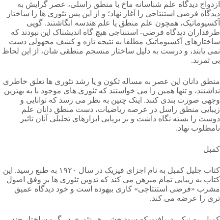
ازدواج دیدگاه علم شناسانه ماخ با منطق راسلی، عصر گرایش به
دیدگاه فرضی استنتاجی را آغاز نهاد؛ و از این پس تئوری ها را ساختار
آکسیوماتیک، همچون علم منطق یا علم هندسه انگاشتند. گویی
طرفداران دیدگاه فرضی- استنتاجی هیچ گاه اندیشناک این نبودند که
ساختارهای آکسیوماتیک مطلقا به نتیجه تازه و کشف مجهولی دست
نمی یابند، و درست به دلیل ساختار منسجم منطقی شان، از این لحاظ
بی ثمرند.
منطق دانان این عصر به مساله تکون و یا رشد تئوری ها تعلق خاطری
نداشتند، و تنها همین را می خواستند که تئوری های موجود با به بهترین
وجهی صورت بندی کنند. اینک چنین به نظر می رسد که توانایی و
زیبایی منطق راسل در عرصه ریاضیات، دست منطق دانان علم
دوست را بسته نگاه داشت و بر برپایی ابزارهای تحلیلی آنان تاثیر
نامطلوب نهاد.
کمبل
کتاب جلیل کمبل به نام اجزای فیزیک در سال ۱۹۲۰ به طبع رسید. این
کتاب به زیبایی تمام مبرهن می کند که تدوین تئوری ها بر وفق اصول
مشرب «فرضی استنتاجی» کاری بیهوده است و خود دیدگاه عمیق
تری را عرضه می کند.
کمبل، به نیکی دریافت که سودبخشی هر تئوری در گرو ساختار چند