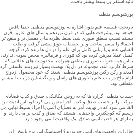
تائید استقرایی بسط بیشتر یافت.
پوزیتیویسم منطقی
تاریخچه فلسفه علم بدون اشاره به پوزیتویسم منطقی حتما ناقص
خواهد بود. پیشرفت هایی که در قرن نوزدهم و سال های اغازین قرن
بیستم نصیب منطق صوری شد، بسط نظریه های مفصل تر و منقح تر
احتمالا را میسر ساخت و بر تحقیقات جونز پیشی گرفت و طلب
الفبایی عام و یا زبانی کامل برای علم را در دل ها زنده کرد. گرچه
کمبل عملا مبرهن کرده بود که تئوری و فرمالیزم محض سودی ندارند،
با این همه حساب صوری منطقی همراه با محدودیت های عقلانی که
شرط کاربرد آنند، مجموعا در دل یک نهضت بسیار نیرومند فلسفی گرد
آمدند و رکن رکین پوزیتیویسم منطقی شدند که خود محصول ازدواج
آرام ماخ در باب علم با تئوری های راسل و ویتگنشتاین در باب اتمیسم
منطقی بود.
حساب منطقی گزاره ها که به روش مکانیکی، صدق و کذب قضایای
مرکب را بر حسب صدق و کذب اجزا معین می کرد قویا این اندیشه را
القا می نمود که در نهایت امر به قضایای اتمی یا اجزاء بسیط نهایی می
رسیم که کوچکترین واحدهایی هستند که صدق و کذب بر می دارند. و
به ازای هر قضیه اتمی صادق، یک واقعیت اتمی وجود دارد.
حال این واقعیت های اتمی چه بودند؟ احساسگرایی ماخ پاسخ را در