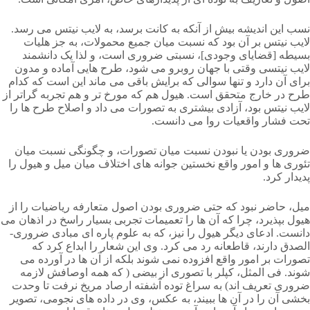
نسب این اندیشه بیش از آنکه به کانت برسد، به لایب نیتس می رسد.
لایب نیتس بر آن بود که نسبت میان جمیع محمولات، به جز هلیات
بسیطه [قضایای وجودی]، نسبتی ضروری است، و لذا یک دانشمند
لایب نیتسی وقتی با جهان روبرو می شود، طرح هایی آماده و مدون
برای آن دارد و تنها سوالی که برایش باقی می ماند این است که کدام
طرح در خارج متحقق است. هیول هم که مورخ تر و هم تجربه گراتر از
لایب نیتس بود، آزادی بیشتری به تصورات می داد و اصلاح طرح ها را
تحت فشار واقعیات روا می دانست.
ضروری بودن یا نبودن نسبت میان تصورات، و چگونگی نسبت میان
تئوری ها و امور واقع نخستین جوانه های اختلاف میان میل و هیول را
پدیدار کرد.
میل، حاضر نبود که حتی ضروری بودن اصول متعارفه ریاضیات را از
هیول بپذیرد، چرا که آن ها را تعمیمات تجربی بسیار راسخ در اذهان می
دانست. ادعای دیگر هیول را نیز، که به علوم پاره ای مبادی ضروری-
الصدق دارند، قاطعانه رد می کرد. وی این شعار را ابداع کرد که
تصورات بر امور واقع افزوده نمی شوند بلکه از آن ها در آورده می
شوند. فی المثل، کپلر با تصوری از بیضی ( که همه اوصافش لازمه
ضروری تعریف اند) به سراغ توده آشفته ارصاد مریخ نرفت تا وحدت
بخشی آن را در آن ها ببیند، به عکس، وی در داده های نجومی، تصویر