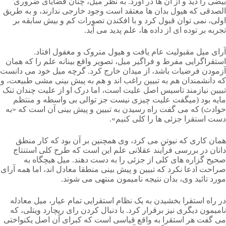
بیضی را دید و از آن ها در آورد. به نظر میل، چنان قضایای ضروری
الصدقی که هیول بدان ها معتقد است وجود خارجی ندارند، و به طریق
اولی، نمی توان قبول کرد و با افکندن تصورات کم و بیش سابقه بر
تجربه بر توده ای از داده ها، علم پدید می آید.
آرای میل مقبولیت عام یافت و هیول متروک و مغفول افتاد.
استقراگرایی مفرط و فراگیر میل، تصویر واقع بینانه علم را که همان
آزمودن فرضیات باشد، از میدان خارج کرد. گرچه میل خود می دانست
که دانشمندان هم به تبیین راغب اند و هم به پیش بینی مشی طبیعت، و
تبیین نیازمند تاسیس اصل علیت است، اما درک او از علیت چندان تنک
مایه بود (میگفت علیت چیزی نیست جز توالی بی واسطه و منتظم
حوادث) که می گفت راه رسیدن به تبیین و پیش بینی آن است که «به
دست استقرا جزئی ها را کلی کنیم».
همان کاری که نیوتن می کرد، وی همچنین بر آن بود که کار منطق
دانان در بررسی فرآیند عقلانی علم این است که طرح کلی استنتاج
صحیح گزاره های کلی از جزئی را به دست دهند. میل هیچگاه به
صراحت ادعا نکرد که تبیین و پیش بینی منطقا معادل اند، اما همه آرای
مورد تائید وی، بدان نتیجه نامیمون منتهی می شوند.
در راه استقرا بخشیدن به یک نظام استقرایی تمام عیار، میل معادله
نامیمون دیگری نیز برقرار کرد. با دنبال کردن رای ریچارد ویتلی، که
می گفت هر استقرا به واقع قیاسی است که کبرای آن اصل یکنواختی