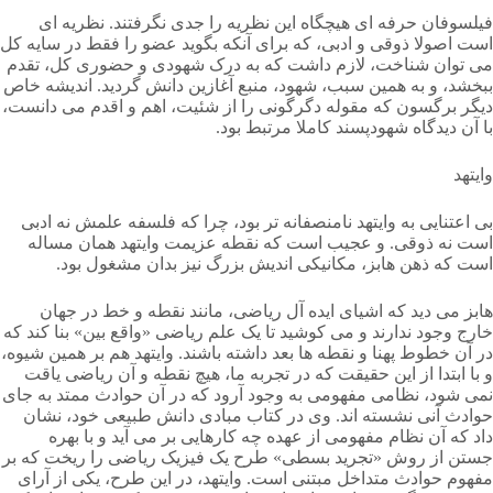
فیلسوفان حرفه ای هیچگاه این نظریه را جدی نگرفتند. نظریه ای
است اصولا ذوقی و ادبی، که برای آنکه بگوید عضو را فقط در سایه کل
می توان شناخت، لازم داشت که به درک شهودی و حضوری کل، تقدم
ببخشد، و به همین سبب، شهود، منبع آغازین دانش گردید. اندیشه خاص
دیگر برگسون که مقوله دگرگونی را از شئیت، اهم و اقدم می دانست،
با آن دیدگاه شهودپسند کاملا مرتبط بود.
وایتهد
بی اعتنایی به وایتهد نامنصفانه تر بود، چرا که فلسفه علمش نه ادبی
است نه ذوقی. و عجیب است که نقطه عزیمت وایتهد همان مساله
است که ذهن هابز، مکانیکی اندیش بزرگ نیز بدان مشغول بود.
هابز می دید که اشیای ایده آل ریاضی، مانند نقطه و خط در جهان
خارج وجود ندارند و می کوشید تا یک علم ریاضی «واقع بین» بنا کند که
در آن خطوط پهنا و نقطه ها بعد داشته باشند. وایتهد هم بر همین شیوه،
و با ابتدا از این حقیقت که در تجربه ما، هیچ نقطه و آن ریاضی یاقت
نمی شود، نظامی مفهومی به وجود آرود که در آن حوادث ممتد به جای
حوادث آنی نشسته اند. وی در کتاب مبادی دانش طبیعی خود، نشان
داد که آن نظام مفهومی از عهده چه کارهایی بر می آید و با بهره
جستن از روش «تجرید بسطی» طرح یک فیزیک ریاضی را ریخت که بر
مفهوم حوادث متداخل مبتنی است. وایتهد، در این طرح، یکی از آرای