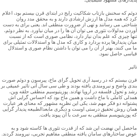
دوئم که سخنش بازتاب شکاکیت رایج در ابتدای قرن بیستم بود، اعلام
کرد که همه مدل ها ارزش ارشادی دارند و به محقق مدد روان
شناختی می رسانند و تهی از ضرورت منطقی اند. یعنی برای به دست
آوردن مدلولات تئوری می توان آن ها را در میان نیاورد. به نظر دوئم،
تنها چیزی که علم بدان نیاز دارد، نظامی صوری است که از نسبت
میان پدیدارها پرده بردارد و کاری که مدل ها و استدلالات تمثیلی برای
ما می کنند، بهتر از آن را می توان با داشتن نظام صوری و استدلال
قیاسی حاصل نمود.
تاثیر
قرن بیستم که در رسید آری تحویل گرای ماخ، پیرسون و دوئم صورت
بندی واضح و نیرومندی یافته بودند و طی سی سال آتی تاثیر عمیقی بر
رشد و تحول فلسفه در اروپا نهادند. پوزیتیوسیم منطقی حلقه وین،
همدلی کاملی با ماخ داشت و همین ماخ بود که احساس گرایی اش
پشتوانه دو فکر مهم شد، یکی این نظریه مشهور که معنای هر عبارت
همان روش تحقیق درستی اوست و دیگری مابعدالطبیعه پدیدار گرایی
که پوزیتیویسم منطقی به سرعت با آن پیوند یافت.
ماحصل این نهضت این شد که از قدرت تئوری ها کاسته شود و به
عوض ساختارهای سامان یافته منطقی مفاهیم تجربی، نیرومند گردند.