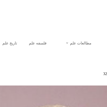
رش
ه
حتوا
مطالعات علم
فلسفه علم
تاریخ علم
32