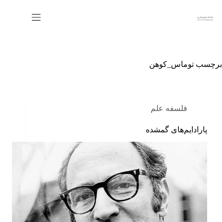
رش
ه
حتوا
برچسب
توماس_کوهن
فلسفه علم
پارادایم‌های گمشده