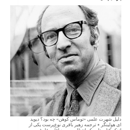
دلیل شهرت علمی «توماس کوهن» چه بود؟ دیوید
ای هولینگر ٭ ترجمه زهیر باقری نوع‌پرست یکی از