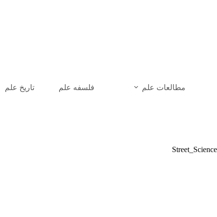
رش
ه
حتوا
مطالعات علم
فلسفه علم
تاریخ علم
Street_Science